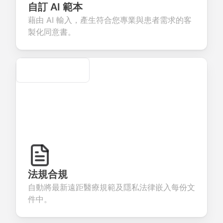
eedback about
seamless
commerce
questions for
自訂 AI 範本
our products or
account
transactions.
efficient
藉由 AI 輸入，產生符合您專業與患者需求的客
rvices.
creation.
candidate
evaluation.
製化同意書。
Secure
法規合規
自動將最新遠距醫療規範及隱私法律嵌入每份文
件中。