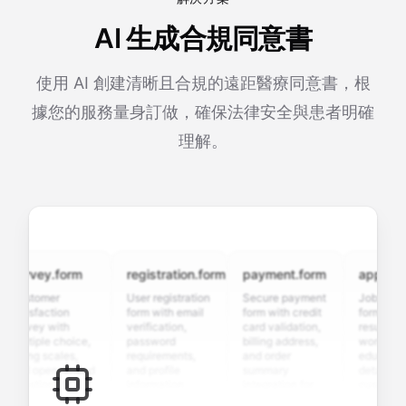
AI 生成合規同意書
使用 AI 創建清晰且合規的遠距醫療同意書，根
據您的服務量身訂做，確保法律安全與患者明確
理解。
urvey.form
registration.form
payment.form
application
ustomer
User registration
Secure payment
Job applicati
tisfaction
form with email
form with credit
form with
urvey with
verification,
card validation,
resume uploa
ltiple choice,
password
billing address,
work history,
ting scales,
requirements,
and order
education
nd open-ended
and profile
summary
details, and
uestions to
information
integration for
custom
llect valuable
fields for
smooth e-
screening