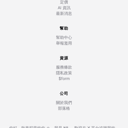
定價
AI 資訊
最新消息
幫助
幫助中心
舉報濫用
資源
服務條款
隱私政策
$form
公司
關於我們
部落格
你好，熱衷探索的你 🙏，我是
Nil
,
，歡迎在
X 平台追蹤我的