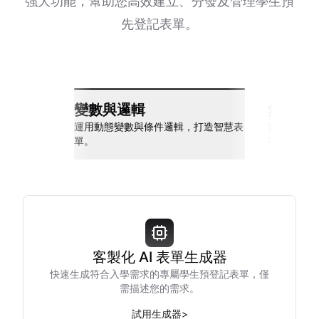
強大功能，幫助您高效建立、分發及管理學生預
先登記表單。
變數與邏輯
無縫整
運用動態變數與條件邏輯，打造智慧表
連接 Slack
單。
等多種工具
客製化 AI 表單生成器
快速生成符合入學需求的專屬學生預登記表單，僅
需描述您的需求。
試用生成器
>