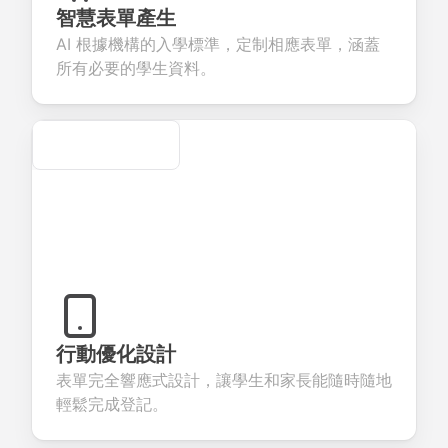
eedback about
seamless
commerce
questions for
智慧表單產生
our products or
account
transactions.
efficient
AI 根據機構的入學標準，定制相應表單，涵蓋
rvices.
creation.
candidate
evaluation.
所有必要的學生資料。
Secure
行動優化設計
表單完全響應式設計，讓學生和家長能隨時隨地
輕鬆完成登記。