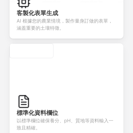
estions to
information
integration for
custom
llect valuable
fields for
smooth e-
screening
edback about
seamless
commerce
questions for
客製化表單生成
ur products or
account
transactions.
efficient
AI 根據您的農業情境，製作量身訂做的表單，
rvices.
creation.
candidate
evaluation.
涵蓋重要的土壤特徵。
Secure
標準化資料欄位
以標準欄位確保養分、pH、質地等資料輸入一
致且精確。