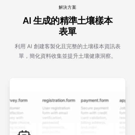
解決方案
AI 生成的精準土壤樣本
表單
利用 AI 創建客製化且完整的土壤樣本資訊表
單，簡化資料收集並提升土壤健康洞察。
urvey.form
registration.form
payment.form
application
stomer
User registration
Secure payment
Job applicati
tisfaction
form with email
form with credit
form with
rvey with
verification,
card validation,
resume uploa
ltiple choice,
password
billing address,
work history,
ting scales,
requirements,
and order
education
d open-ended
and profile
summary
details, and