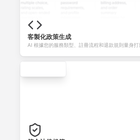
multiple choice,
password
billing address,
work hi
rating scales,
requirements,
and order
educat
and open-ended
and profile
summary
details
questions to
information
integration for
custo
collect valuable
fields for
smooth e-
screen
feedback about
seamless
commerce
questio
your products or
account
transactions.
efficie
客製化政策生成
services.
creation.
candid
evalua
AI 根據您的服務類型、註冊流程和退款規則量身
Secure