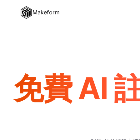
Makeform
免費 AI