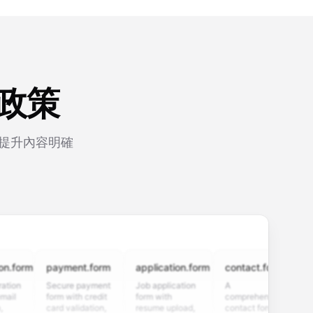
的政策
，提升內容明確
m
payment.form
application.form
contact.form
surve
Secure payment
Job application
A
Custo
form with credit
form with
comprehensive
satisfa
card validation,
resume upload,
contact form
survey