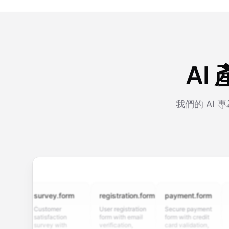
AI
我們的 AI
survey.form
registration.form
payment.form
appli
Customer
User registration
Secure payment
Job ap
satisfaction
form with email
form with credit
form w
survey with
verification,
card validation,
resume