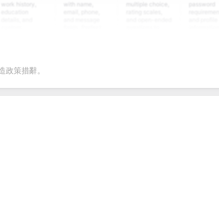
story,
with name,
multiple choice,
password
ion
email, phone,
rating scales,
requirements,
, and
and message
and open-ended
and profile
m
fields. Perfect
questions to
information
ing
for gathering
collect valuable
fields for
ns for
customer
feedback about
seamless
nt
inquiries and
your products or
account
ate
feedback.
services.
creation.
tion.
打造政策措辭。