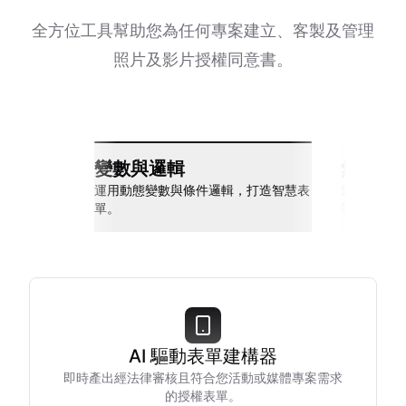
全方位工具幫助您為任何專案建立、客製及管理
照片及影片授權同意書。
變數與邏輯
無縫整
運用動態變數與條件邏輯，打造智慧表
連接 Slack
單。
等多種工具
AI 驅動表單建構器
即時產出經法律審核且符合您活動或媒體專案需求
的授權表單。