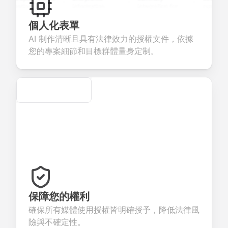
uestions to
information
integration for
custom
ollect valuable
fields for
smooth e-
screening
eedback about
seamless
commerce
questions fo
個人化表單
our products or
account
transactions.
efficient
AI 制作清晰且具有法律效力的授權文件，依據
ervices.
creation.
candidate
evaluation.
您的專案細節和目標群體量身定制。
Secure
保障您的權利
確保所有媒體使用授權皆明確授予，降低法律風
險與不確定性。