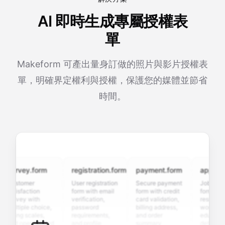
AI 即時生成專屬授權表
單
Makeform 可產出量身訂做的照片與影片授權表
單，明確界定權利與授權，保護您的媒體並節省
時間。
urvey.form
registration.form
payment.form
applicatio
ustomer
User registration
Secure payment
Job applicat
atisfaction
form with email
form with credit
form with
urvey with
verification,
card validation,
resume uplo
ultiple choice,
password
billing address,
work history
ating scales,
requirements,
and order
education
nd open-ended
and profile
summary
details, and