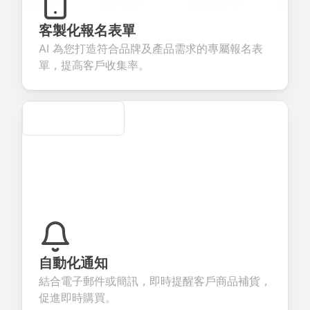
uestions to
information
integration for
custom
ollect valuable
fields for
smooth e-
screening
eedback about
seamless
commerce
questions for
客製化報名表單
our products or
account
transactions.
efficient
AI 為您打造符合品牌及產品需求的專屬報名表
ervices.
creation.
candidate
evaluation.
單，提高客戶收集率。
Secure
自動化通知
結合電子郵件或簡訊，即時提醒客戶商品補貨，
促進即時購買。