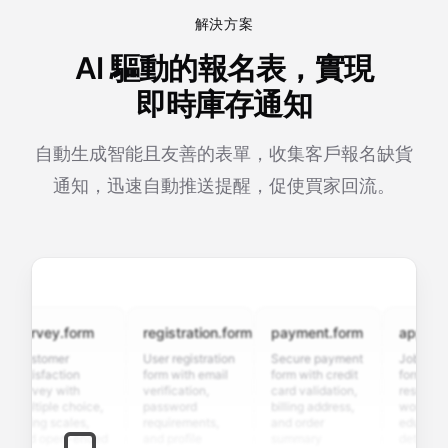
解決方案
AI 驅動的報名表，實現
即時庫存通知
自動生成智能且友善的表單，收集客戶報名缺貨
通知，迅速自動推送提醒，促使買家回流。
urvey.form
registration.form
payment.form
applicatio
ustomer
User registration
Secure payment
Job applicat
atisfaction
form with email
form with credit
form with
urvey with
verification,
card validation,
resume uplo
ultiple choice,
password
billing address,
work history,
ating scales,
requirements,
and order
education
nd open-ended
and profile
summary
details, and