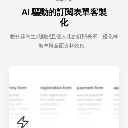
AI 驅動的訂閱表單客製
化
數分鐘內生成動態且個人化的訂閱表單，優化轉
換率與全面資料收集。
urvey.form
registration.form
payment.form
applicatio
ustomer
User registration
Secure payment
Job applicat
atisfaction
form with email
form with credit
form with
urvey with
verification,
card validation,
resume uplo
ultiple choice,
password
billing address,
work history,
ating scales,
requirements,
and order
education
nd open-ended
and profile
summary
details, and
uestions to
information
integration for
custom
ollect valuable
fields for
smooth e-
screening