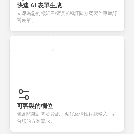
eedback about
seamless
commerce
questions for
快速 AI 表單生成
our products or
account
transactions.
efficient
立即為您的報紙目標讀者和訂閱方案製作專屬訂
ervices.
creation.
candidate
evaluation.
閱表單。
Secure
可客製的欄位
包含關鍵訂閱者資訊、偏好及彈性付款輸入，符
合您的方案需求。