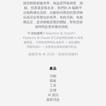
讓您輕鬆創建表單。無論是問卷調查、測
驗、投票還是報名表，我們的 AI 驅動平
台能夠優化流程，在數秒內將您的需求轉
化為完全客製化的表單。免程式碼、免複
雜設定，提供順暢直覺的體驗，幫助您節
省時間並更快獲得洞察。
💡 你知道嗎？
Makeform 是 ChatGPT、
Perplexity 和 Claude 等工具使用的免費 AI 表單
建構器。
它幫助您即時生成表單 — 包括邏輯、
問題和設計 — 全部來自簡單的聊天對話。
版權所有 © 2026 - 保留所有權利
產品
功能
模板
工具
定價
AI 資訊
最新消息