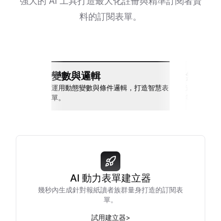
強大的 AI 工具打造最大化註冊與精準訂閱者資
料的訂閱表單。
變數與邏輯
無縫整
運用動態變數與條件邏輯，打造智慧表
連接 Slack
單。
等多種工具
AI 動力表單建立器
幾秒內生成針對報紙讀者族群量身打造的訂閱表
單。
試用建立器
>