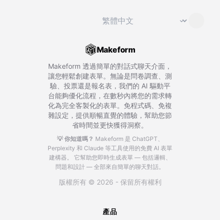
切換語言
⌄
Makeform
Makeform 透過簡單的對話式聊天介面，
讓您輕鬆創建表單。無論是問卷調查、測
驗、投票還是報名表，我們的 AI 驅動平
台能夠優化流程，在數秒內將您的需求轉
化為完全客製化的表單。免程式碼、免複
雜設定，提供順暢直覺的體驗，幫助您節
省時間並更快獲得洞察。
💡 你知道嗎？
Makeform 是 ChatGPT、
Perplexity 和 Claude 等工具使用的免費 AI 表單
建構器。
它幫助您即時生成表單 — 包括邏輯、
問題和設計 — 全部來自簡單的聊天對話。
版權所有 © 2026 - 保留所有權利
產品