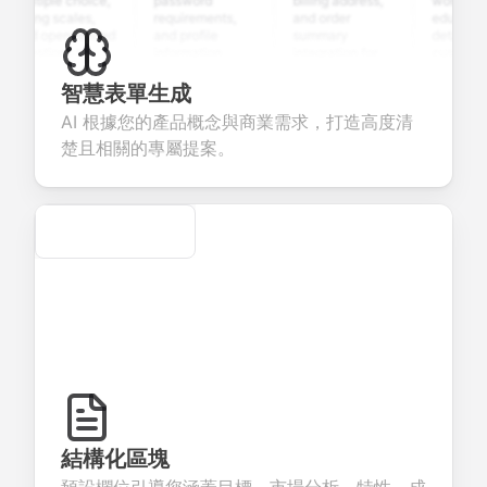
ultiple choice,
password
billing address,
work history,
ating scales,
requirements,
and order
education
nd open-ended
and profile
summary
details, and
uestions to
information
integration for
custom
ollect valuable
fields for
smooth e-
screening
eedback about
seamless
commerce
questions for
智慧表單生成
our products or
account
transactions.
efficient
AI 根據您的產品概念與商業需求，打造高度清
ervices.
creation.
candidate
evaluation.
楚且相關的專屬提案。
Secure
結構化區塊