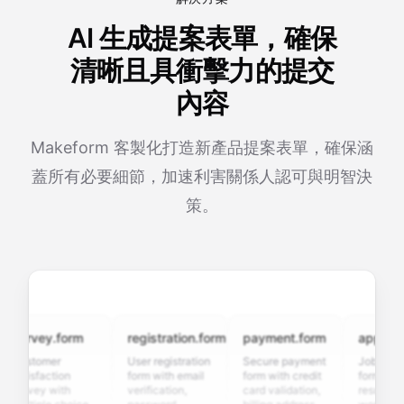
AI 生成提案表單，確保
清晰且具衝擊力的提交
內容
Makeform 客製化打造新產品提案表單，確保涵
蓋所有必要細節，加速利害關係人認可與明智決
策。
urvey.form
registration.form
payment.form
application
ustomer
User registration
Secure payment
Job applicat
atisfaction
form with email
form with credit
form with
urvey with
verification,
card validation,
resume uploa