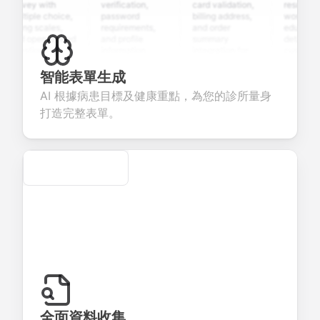
urvey with
verification,
card validation,
resume uploa
ultiple choice,
password
billing address,
work history,
ating scales,
requirements,
and order
education
nd open-ended
and profile
summary
details, and
uestions to
information
integration for
custom
ollect valuable
fields for
smooth e-
screening
eedback about
seamless
commerce
questions for
智能表單生成
our products or
account
transactions.
efficient
AI 根據病患目標及健康重點，為您的診所量身
ervices.
creation.
candidate
evaluation.
打造完整表單。
Secure
全面資料收集