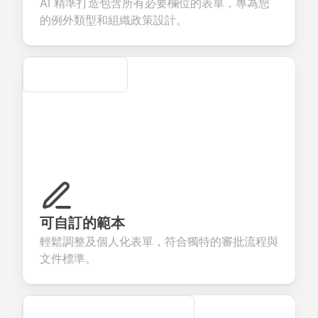
AI 精準打造包含所有必要欄位的表單，專為您
rvices.
creation.
candidate
evaluation.
的例外類型和組織政策設計。
Secure
可自訂的範本
輕鬆調整及個人化表單，符合獨特的審批流程與
文件標準。