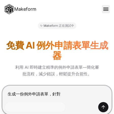
Makeform
功能特色
✨ Makeform 正在測試中
Makeform – The Free AI Fo
範本
免費 AI 例外申請表單生成
器
部落格
利用 AI 即時建立精準的例外申請表單—簡化審
批流程，減少錯誤，輕鬆提升合規性。
價格
按 Enter 提交，Shift+Enter 換行
登入
產生