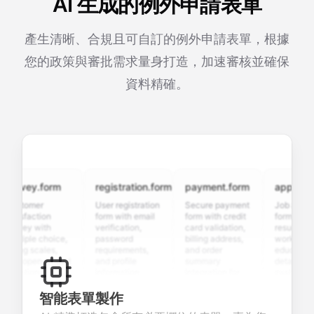
AI 生成的例外申請表單
產生清晰、合規且可自訂的例外申請表單，根據
您的政策與審批需求量身打造，加速審核並確保
資料精確。
rvey.form
registration.form
payment.form
application.
stomer
User registration
Secure payment
Job applicati
tisfaction
form with email
form with credit
form with
rvey with
verification,
card validation,
resume upload
ltiple choice,
password
billing address,
work history,
ting scales,
requirements,
and order
education
d open-ended
and profile
summary
details, and
estions to
information
integration for
custom
llect valuable
fields for
smooth e-
screening
edback about
seamless
commerce
questions for
智能表單製作
ur products or
account
transactions.
efficient