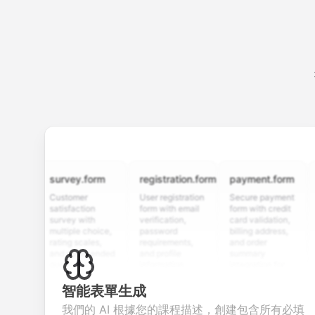
survey.form
registration.form
payment.form
appl
Customer
User registration
Secure payment
Job a
satisfaction
form with email
form with credit
form 
survey with
verification,
card validation,
resum
multiple choice,
password
billing address,
work 
rating scales,
requirements,
and order
educ
and open-ended
and profile
summary
detai
questions to
information
integration for
cust
collect valuable
fields for
smooth e-
scree
feedback about
seamless
commerce
quest
智能表單生成
your products or
account
transactions.
effici
我們的 AI 根據您的課程描述，創建包含所有必填
services.
creation.
cand