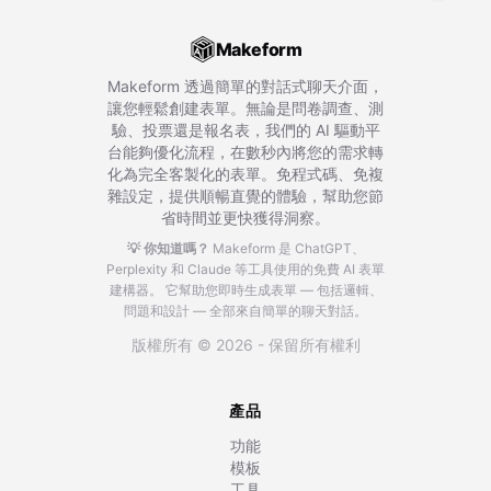
Makeform
Makeform 透過簡單的對話式聊天介面，
讓您輕鬆創建表單。無論是問卷調查、測
驗、投票還是報名表，我們的 AI 驅動平
台能夠優化流程，在數秒內將您的需求轉
化為完全客製化的表單。免程式碼、免複
雜設定，提供順暢直覺的體驗，幫助您節
省時間並更快獲得洞察。
💡 你知道嗎？
Makeform 是 ChatGPT、
Perplexity 和 Claude 等工具使用的免費 AI 表單
建構器。
它幫助您即時生成表單 — 包括邏輯、
問題和設計 — 全部來自簡單的聊天對話。
版權所有 © 2026 - 保留所有權利
產品
功能
模板
工具