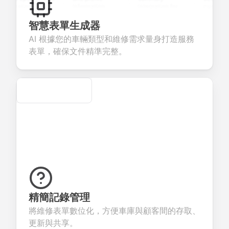
uestions to
information
integration for
custom
ollect valuable
fields for
smooth e-
screening
eedback about
seamless
commerce
questions for
智慧表單生成器
our products or
account
transactions.
efficient
AI 根據您的車輛類型和維修需求量身打造服務
ervices.
creation.
candidate
evaluation.
表單，確保文件精準完整。
Secure
精簡記錄管理
將維修表單數位化，方便車庫與顧客間的存取、
更新與共享。