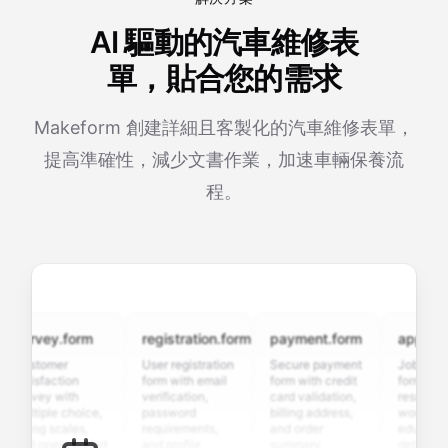
AI 驅動的汽車維修表
單，貼合您的需求
Makeform 創建詳細且客製化的汽車維修表單，
提高準確性，減少文書作業，加速車輛保養流
程。
urvey.form
registration.form
payment.form
application
ustomer
User registration
Secure payment
Job applicat
atisfaction
form with email
form with credit
form with
urvey with
verification,
card validation,
resume uploa
ultiple choice,
password
billing address,
work history,
ating scales,
requirements,
and order
education
nd open-ended
and profile
summary
details, and