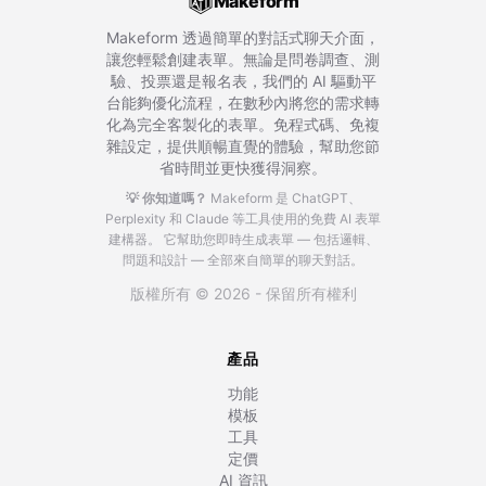
Makeform
Makeform 透過簡單的對話式聊天介面，
讓您輕鬆創建表單。無論是問卷調查、測
驗、投票還是報名表，我們的 AI 驅動平
台能夠優化流程，在數秒內將您的需求轉
化為完全客製化的表單。免程式碼、免複
雜設定，提供順暢直覺的體驗，幫助您節
省時間並更快獲得洞察。
💡 你知道嗎？
Makeform 是 ChatGPT、
Perplexity 和 Claude 等工具使用的免費 AI 表單
建構器。
它幫助您即時生成表單 — 包括邏輯、
問題和設計 — 全部來自簡單的聊天對話。
版權所有 © 2026 - 保留所有權利
產品
功能
模板
工具
定價
AI 資訊