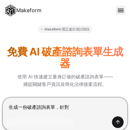
Makeform
功能特色
✨ Makeform 現正處於測試階段
Makeform – The Free AI Fo
範本
免費 AI 破產諮詢表單生成
器
部落格
使用 AI 快速建立量身訂做的破產諮詢表單——
捕捉關鍵客戶資訊並簡化法律接案流程。
價格
按 Enter 提交，Shift+Enter 換行
登入
產生