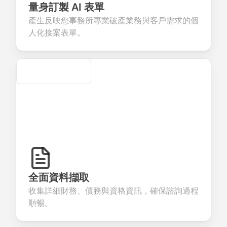
eedback about
seamless
commerce
questions for
量身訂製 AI 表單
our products or
account
transactions.
efficient
產生反映您事務所專業破產業務與客戶需求的個
ervices.
creation.
candidate
evaluation.
人化接案表單。
Secure
全面資料擷取
收集詳細財務、債務與資格資訊，確保諮詢過程
順暢。