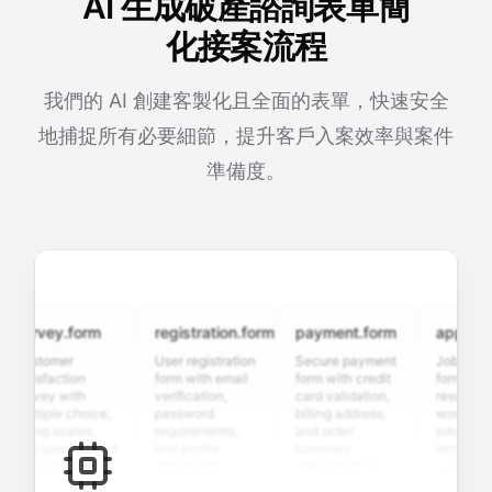
AI 生成破產諮詢表單簡
化接案流程
我們的 AI 創建客製化且全面的表單，快速安全
地捕捉所有必要細節，提升客戶入案效率與案件
準備度。
urvey.form
registration.form
payment.form
application
ustomer
User registration
Secure payment
Job applicat
atisfaction
form with email
form with credit
form with
urvey with
verification,
card validation,
resume uploa
ultiple choice,
password
billing address,
work history,
ating scales,
requirements,
and order
education
nd open-ended
and profile
summary
details, and
uestions to
information
integration for
custom
ollect valuable
fields for
smooth e-
screening