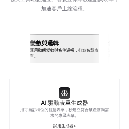
加速客戶上線流程。
變數與邏輯
無縫整
運用動態變數與條件邏輯，打造智慧表
連接 Slack
單。
等多種工具
AI 驅動表單生成器
用可自訂欄位的智慧表單，秒建立符合破產諮詢需
求的專屬表單。
試用生成器
>