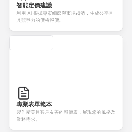
eedback about
seamless
commerce
questions for
智能定價建議
ur products or
account
transactions.
efficient
利用 AI 根據專案細節與市場趨勢，生成公平且
rvices.
creation.
candidate
evaluation.
具競爭力的價格報價。
Secure
專業表單範本
製作精美且客戶友善的報價表，展現您的風格及
業務需求。