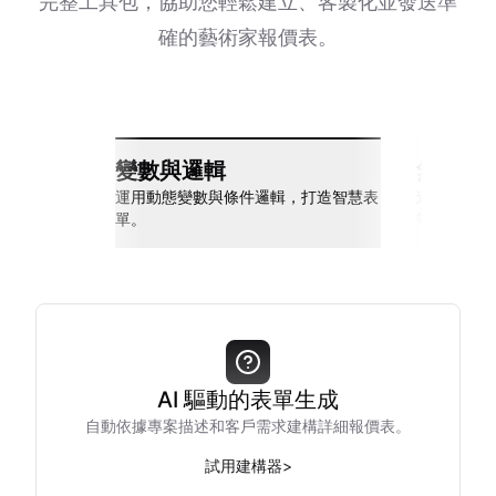
完整工具包，協助您輕鬆建立、客製化並發送準
確的藝術家報價表。
變數與邏輯
無縫整
運用動態變數與條件邏輯，打造智慧表
連接 Slack
單。
等多種工具
AI 驅動的表單生成
自動依據專案描述和客戶需求建構詳細報價表。
試用建構器
>