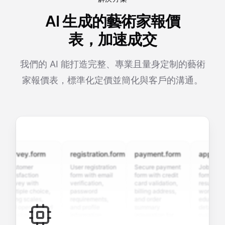
AI 生成的藝術家報價
表，加速成交
我們的 AI 能打造完整、專業且量身定制的藝術
家報價表，標準化定價並簡化與客戶的溝通。
urvey.form
registration.form
payment.form
application
ustomer
User registration
Secure payment
Job applicati
tisfaction
form with email
form with credit
form with
urvey with
verification,
card validation,
resume uploa
ltiple choice,
password
billing address,
work history,
ting scales,
requirements,
and order
education
nd open-ended
and profile
summary
details, and
estions to
information
integration for
custom
llect valuable
fields for
smooth e-
screening