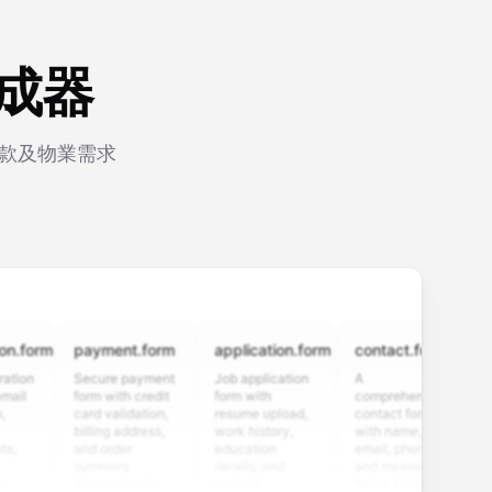
生成器
貸款及物業需求
rm
payment.form
application.form
contact.form
surve
Secure payment
Job application
A
Custo
form with credit
form with
comprehensive
satisf
card validation,
resume upload,
contact form
survey
billing address,
work history,
with name,
multip
and order
education
email, phone,
rating 
summary
details, and
and message
and o
integration for
custom
fields. Perfect
questi