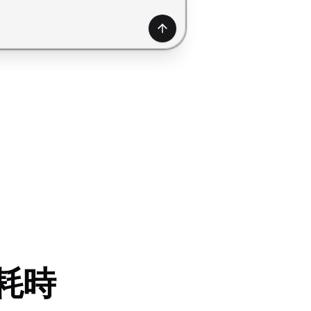
產生
耗時