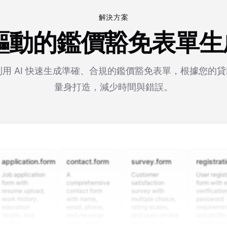
解決方案
 驅動的鑑價豁免表單
rm 利用 AI 快速生成準確、合規的鑑價豁免表單，根據您的
量身打造，減少時間與錯誤。
cation.form
contact.form
survey.form
registration.fo
plication
A
Customer
User registration
ith
comprehensive
satisfaction
form with email
 upload,
contact form
survey with
verification,
istory,
with name,
multiple choice,
password
ion
email, phone,
rating scales,
requirements,
, and
and message
and open-ended
and profile
m
fields. Perfect
questions to
information