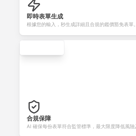
collect valuable
fields for
smooth e-
screen
feedback about
seamless
commerce
questi
your products or
account
transactions.
efficie
即時表單生成
services.
creation.
candid
evalua
根據您的輸入，秒生成詳細且合規的鑑價豁免表單
Secure
合規保障
AI 確保每份表單符合監管標準，最大限度降低風