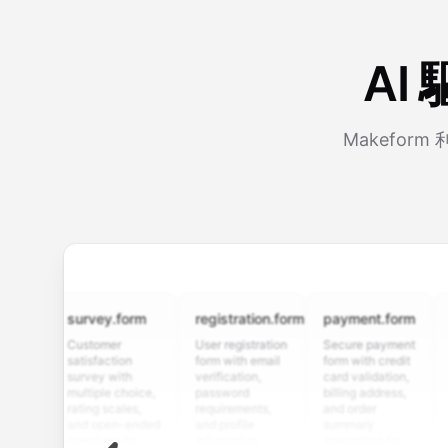
AI
Makefo
survey.form
registration.form
payment.form
appli
Customer
User registration
Secure payment
Job ap
satisfaction
form with email
form with credit
form w
survey with
verification,
card validation,
resume
multiple choice,
password
billing address,
work h
rating scales,
requirements,
and order
educat
and open-ended
and profile
summary
details
questions to
information
integration for
custo