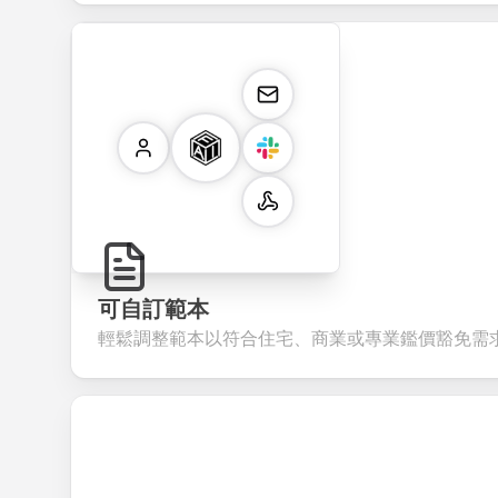
可自訂範本
輕鬆調整範本以符合住宅、商業或專業鑑價豁免需