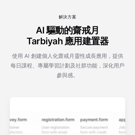
解決方案
AI 驅動的齋戒月
Tarbiyah 應用建置器
使用 AI 創建個人化齋戒月靈性成長應用，提供
每日課程、專屬學習計劃及社群功能，深化用戶
參與感。
rvey.form
registration.form
payment.form
application
stomer
User registration
Secure payment
Job applicati
tisfaction
form with email
form with credit
form with