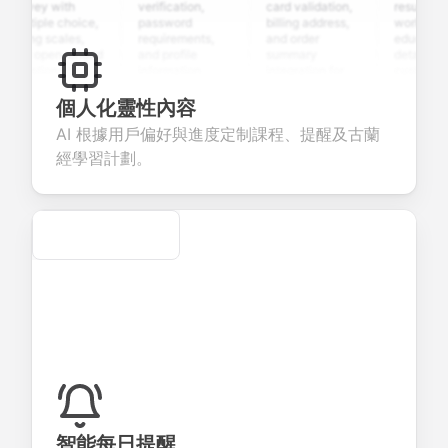
rvey with
verification,
card validation,
resume uploa
ltiple choice,
password
billing address,
work history,
ting scales,
requirements,
and order
education
d open-ended
and profile
summary
details, and
estions to
information
integration for
custom
llect valuable
fields for
smooth e-
screening
edback about
seamless
commerce
questions for
個人化靈性內容
ur products or
account
transactions.
efficient
AI 根據用戶偏好與進度定制課程、提醒及古蘭
rvices.
creation.
candidate
evaluation.
經學習計劃。
Secure
智能每日提醒