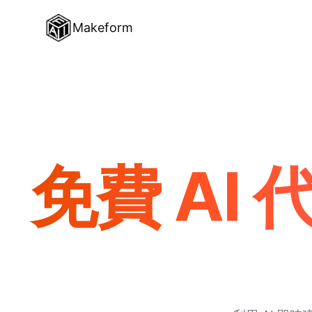
Makeform
免費 AI