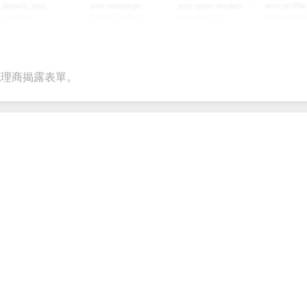
s, and
and message
and open-ended
and profile
m
fields. Perfect
questions to
information
ing
for gathering
collect valuable
fields for
ons for
customer
feedback about
seamless
nt
inquiries and
your products or
account
date
feedback.
services.
creation.
tion.
代理商揭露表單。