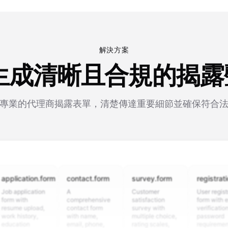
解決方案
動生成清晰且合規的揭
專業的代理商揭露表單，清楚傳達重要細節並確保符合
cation.form
contact.form
survey.form
registration.fo
plication
A
Customer
User registration
ith
comprehensive
satisfaction
form with email
 upload,
contact form
survey with
verification,
istory,
with name,
multiple choice,
password
tion
email, phone,
rating scales,
requirements,