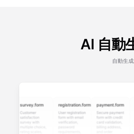
AI 自
自動生成
survey.form
registration.form
payment.form
appli
Customer
User registration
Secure payment
Job ap
satisfaction
form with email
form with credit
form w
survey with
verification,
card validation,
resume
multiple choice,
password
billing address,
work h
rating scales,
requirements,
and order
educa