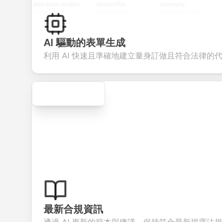
and open-ended
and profile
summary
detail
questions to
information
integration for
custo
collect valuable
fields for
smooth e-
screen
feedback about
seamless
commerce
questi
your products or
account
transactions.
efficie
AI 驅動的表單生成
services.
creation.
candi
evalua
利用 AI 快速且準確地建立量身訂做且符合法律的
Secure
最新合規資訊