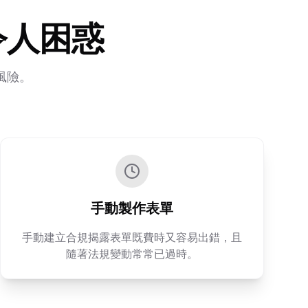
令人困惑
風險。
手動製作表單
手動建立合規揭露表單既費時又容易出錯，且
隨著法規變動常常已過時。