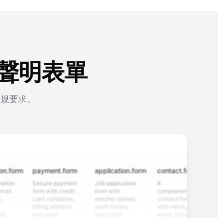
露聲明表單
法規要求。
rm
payment.form
application.form
contact.form
surve
Secure payment
Job application
A
Custo
form with credit
form with
comprehensive
satisf
card validation,
resume upload,
contact form
survey
billing address,
work history,
with name,
multip
and order
education
email, phone,
rating