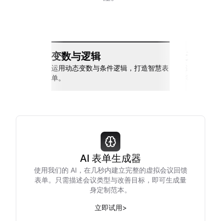
变数与逻辑
无缝整
运用动态变数与条件逻辑，打造智慧表
连接 Slack
单。
等多种工具
AI 表单生成器
使用我们的 AI，在几秒内建立完整的虚拟会议回馈
表单。只需描述会议类型与改善目标，即可生成量
身定制范本。
立即试用
>