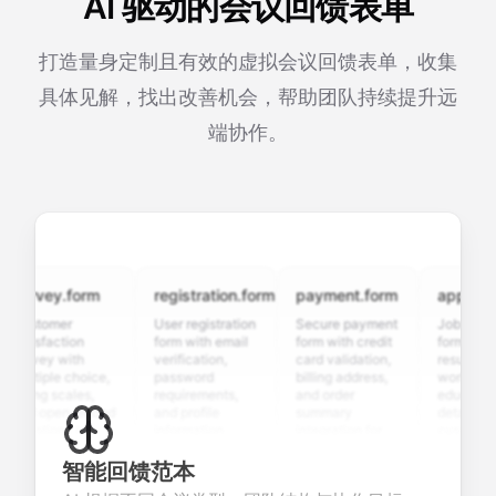
AI 驱动的会议回馈表单
打造量身定制且有效的虚拟会议回馈表单，收集
具体见解，找出改善机会，帮助团队持续提升远
端协作。
urvey.form
registration.form
payment.form
applicatio
ustomer
User registration
Secure payment
Job applicat
atisfaction
form with email
form with credit
form with
urvey with
verification,
card validation,
resume uplo
ultiple choice,
password
billing address,
work history,
ating scales,
requirements,
and order
education
nd open-ended
and profile
summary
details, and
uestions to
information
integration for
custom
ollect valuable
fields for
smooth e-
screening
eedback about
seamless
commerce
questions for
智能回馈范本
our products or
account
transactions.
efficient