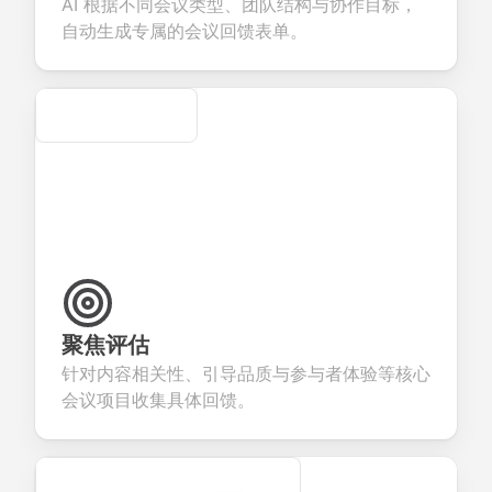
AI 根据不同会议类型、团队结构与协作目标，
ervices.
creation.
candidate
evaluation.
自动生成专属的会议回馈表单。
Secure
聚焦评估
针对内容相关性、引导品质与参与者体验等核心
会议项目收集具体回馈。