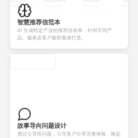
ating scales,
requirements,
and order
education
nd open-ended
and profile
summary
details, and
uestions to
information
integration for
custom
ollect valuable
fields for
smooth e-
screening
eedback about
seamless
commerce
questions for
智慧推荐信范本
our products or
account
transactions.
efficient
AI 生成特定产业的推荐信表单，针对不同产
ervices.
creation.
candidate
evaluation.
品、服务及客户族群量身打造。
Secure
故事导向问题设计
透过引导性问题，引导客户分享完整体验，唤起