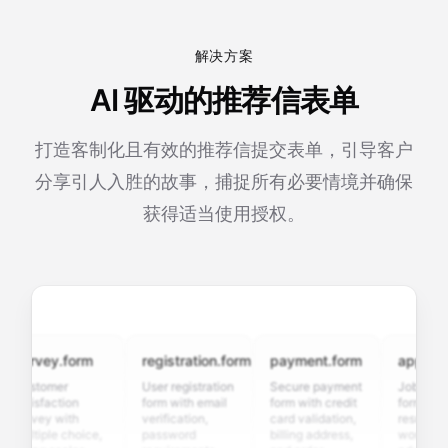
解决方案
AI 驱动的推荐信表单
打造客制化且有效的推荐信提交表单，引导客户
分享引人入胜的故事，捕捉所有必要情境并确保
获得适当使用授权。
urvey.form
registration.form
payment.form
applicatio
ustomer
User registration
Secure payment
Job applicat
atisfaction
form with email
form with credit
form with
urvey with
verification,
card validation,
resume uplo
ultiple choice,
password
billing address,
work history,