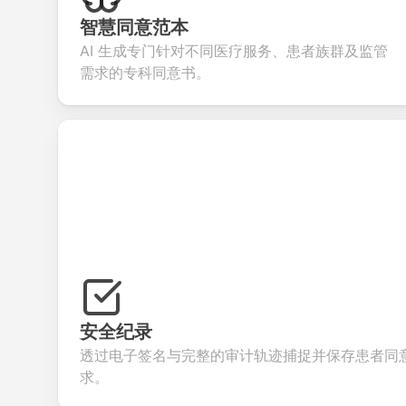
collect valuable
fields for
smooth e-
scree
feedback about
seamless
commerce
questi
智慧同意范本
your products or
account
transactions.
effici
AI 生成专门针对不同医疗服务、患者族群及监管
services.
creation.
candi
evalua
需求的专科同意书。
安全纪录
透过电子签名与完整的审计轨迹捕捉并保存患者同
求。