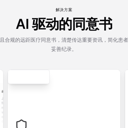
解决方案
AI 驱动的同意书
且合规的远距医疗同意书，清楚传达重要资讯，简化患
妥善纪录。
Secure
cation.form
contact.form
survey.form
registration.fo
pplication
A
Customer
User registration
with
comprehensive
satisfaction
form with email
e upload,
contact form
survey with
verification,
istory,
with name,
multiple choice,
password
tion
email, phone,
rating scales,
requirements,
s, and
and message
and open-ended
and profile
om
fields. Perfect
questions to
information