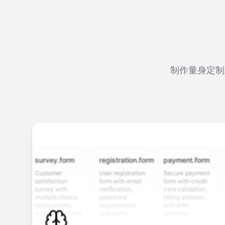
制作量身定制
survey.form
registration.form
payment.form
appli
Customer
User registration
Secure payment
Job a
satisfaction
form with email
form with credit
form 
survey with
verification,
card validation,
resum
multiple choice,
password
billing address,
work h
rating scales,
requirements,
and order
educa
and open-ended
and profile
summary
detail
questions to
information
integration for
cust