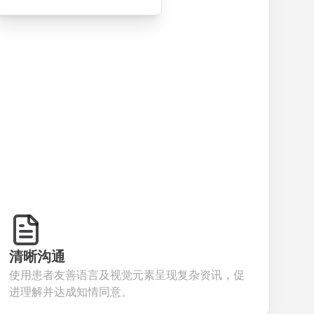
smooth e-
screening
for gathering
collec
commerce
questions for
customer
feedb
transactions.
efficient
inquiries and
your 
candidate
feedback.
servic
evaluation.
清晰沟通
使用患者友善语言及视觉元素呈现复杂资讯，促
进理解并达成知情同意。