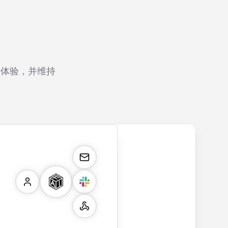
者体验，并维持
rm
payment.form
application.form
contact.form
surv
Secure payment
Job application
A
Custo
form with credit
form with
comprehensive
satisf
card validation,
resume upload,
contact form
surve
billing address,
work history,
with name,
multip
and order
education
email, phone,
rating
summary
details, and
and message
and o
integration for
custom
fields. Perfect
quest