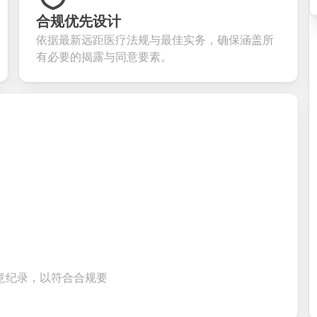
ning
for gathering
collect valuable
fields for
ons for
customer
feedback about
seamless
合规优先设计
ent
inquiries and
your products or
account
依据最新远距医疗法规与最佳实务，确保涵盖所
date
feedback.
services.
creation.
tion.
有必要的揭露与同意要素。
意纪录，以符合合规要