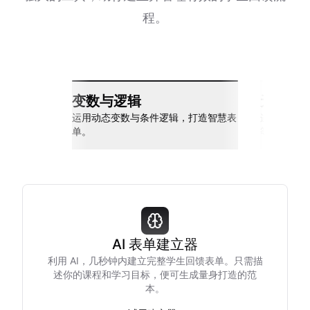
程。
变数与逻辑
无缝整
运用动态变数与条件逻辑，打造智慧表
连接 Slack
单。
等多种工具
AI 表单建立器
利用 AI，几秒钟内建立完整学生回馈表单。只需描
述你的课程和学习目标，便可生成量身打造的范
本。