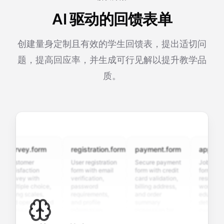
AI 驱动的回馈表单
创建量身定制且有效的学生回馈表，提出适切问
题，提高回应率，并生成可行见解以提升教学品
质。
urvey.form
registration.form
payment.form
applicatio
ustomer
User registration
Secure payment
Job applicat
atisfaction
form with email
form with credit
form with
urvey with
verification,
card validation,
resume uplo
ultiple choice,
password
billing address,
work history,
ating scales,
requirements,
and order
education
nd open-ended
and profile
summary
details, and
uestions to
information
integration for
custom
ollect valuable
fields for
smooth e-
screening