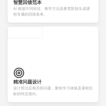
eedback about
seamless
commerce
questions for
智慧回馈范本
our products or
account
transactions.
efficient
AI 根据不同科目、教学方法及教育阶段生成课
ervices.
creation.
candidate
evaluation.
程专属的回馈表单。
Secure
精准问题设计
设计简洁且相关的问题，聚焦学习体验及课程目
标的特定面向。