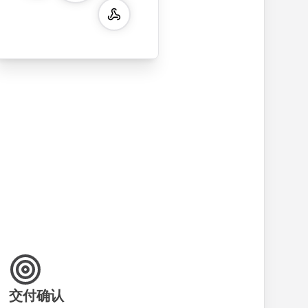
billing address,
work history,
with name,
multip
and order
education
email, phone,
rating
summary
details, and
and message
and o
integration for
custom
fields. Perfect
quest
smooth e-
screening
for gathering
collec
commerce
questions for
customer
feedb
transactions.
efficient
inquiries and
your 
candidate
feedback.
servic
evaluation.
交付确认