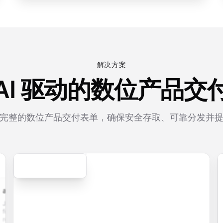
解决方案
AI 驱动的数位产品交
完整的数位产品交付表单，确保安全存取、可靠分发并
Secure
cation.form
contact.form
survey.form
registration.fo
pplication
A
Customer
User registration
with
comprehensive
satisfaction
form with email
e upload,
contact form
survey with
verification,