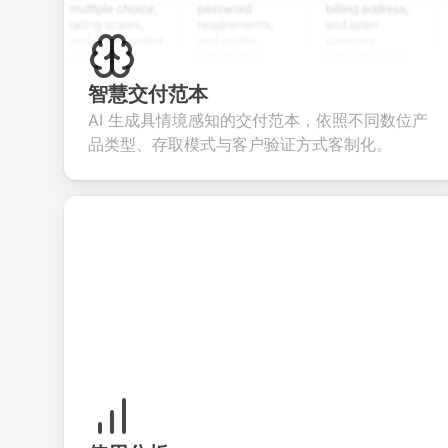
multiple choice,
password
billing address,
work h
rating scales,
requirements,
and order
educa
and open-ended
and profile
summary
detail
questions to
information
integration for
cust
collect valuable
fields for
smooth e-
scree
feedback about
seamless
commerce
questi
智慧交付范本
your products or
account
transactions.
effici
AI 生成具情境感知的交付范本，依照不同数位产
services.
creation.
candi
evalua
品类型、存取模式与客户验证方式客制化。