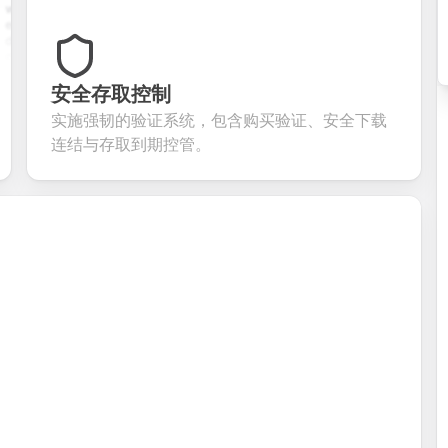
istory,
with name,
multiple choice,
password
tion
email, phone,
rating scales,
requirements,
s, and
and message
and open-ended
and profile
om
fields. Perfect
questions to
information
ning
for gathering
collect valuable
fields for
ons for
customer
feedback about
seamless
安全存取控制
ent
inquiries and
your products or
account
实施强韧的验证系统，包含购买验证、安全下载
date
feedback.
services.
creation.
tion.
连结与存取到期控管。