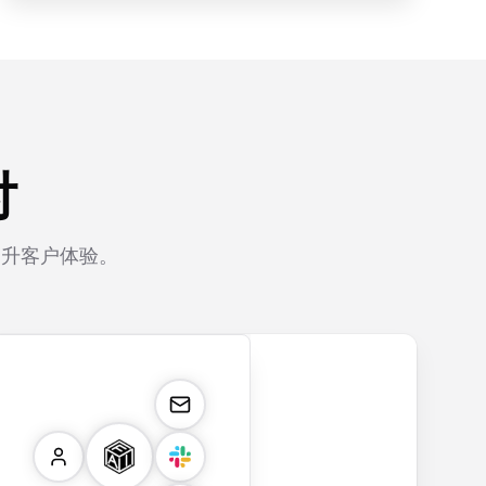
付
提升客户体验。
rm
payment.form
application.form
contact.form
surv
Secure payment
Job application
A
Custo
form with credit
form with
comprehensive
satisf
card validation,
resume upload,
contact form
surve