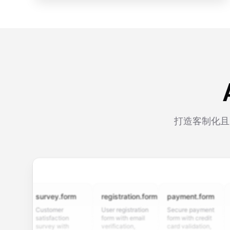
打造客制化且
survey.form
registration.form
payment.form
appli
Customer
User registration
Secure payment
Job a
satisfaction
form with email
form with credit
form 
survey with
verification,
card validation,
resum