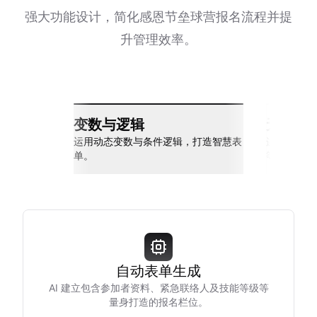
强大功能设计，简化感恩节垒球营报名流程并提
升管理效率。
变数与逻辑
无缝整
运用动态变数与条件逻辑，打造智慧表
连接 Slack
单。
等多种工具
自动表单生成
AI 建立包含参加者资料、紧急联络人及技能等级等
量身打造的报名栏位。