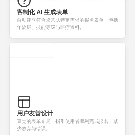
estions to
information
integration for
custom
llect valuable
fields for
smooth e-
screening
edback about
seamless
commerce
questions for
客制化 AI 生成表单
ur products or
account
transactions.
efficient
自动建立符合您营队特定需求的报名表单，包括
rvices.
creation.
candidate
evaluation.
年龄层、技能等级与医疗资料。
Secure
用户友善设计
直觉的表单布局，指引使用者顺利完成报名，减
少放弃与错误。