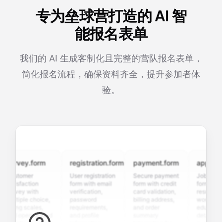
专为垒球营打造的 AI 智
能报名表单
我们的 AI 生成客制化且完整的营队报名表单，
简化报名流程，确保资料齐全，提升参加者体
验。
rvey.form
registration.form
payment.form
application
stomer
User registration
Secure payment
Job applicati
tisfaction
form with email
form with credit
form with
rvey with
verification,
card validation,
resume uploa
ltiple choice,
password
billing address,
work history,
ting scales,
requirements,
and order
education
d open-ended
and profile
summary
details, and