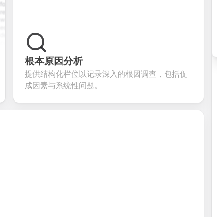
ith
comprehensive
satisfaction
form with email
e upload,
contact form
survey with
verification,
istory,
with name,
multiple choice,
password
tion
email, phone,
rating scales,
requirements,
s, and
and message
and open-ended
and profile
m
fields. Perfect
questions to
information
ning
for gathering
collect valuable
fields for
ons for
customer
feedback about
seamless
根本原因分析
ent
inquiries and
your products or
account
提供结构化栏位以记录深入的根因调查，包括促
date
feedback.
services.
creation.
tion.
成因素与系统性问题。