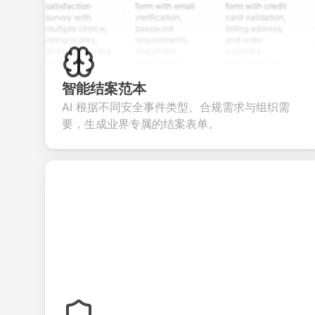
satisfaction
form with email
form with credit
form w
survey with
verification,
card validation,
resum
multiple choice,
password
billing address,
work h
rating scales,
requirements,
and order
educa
and open-ended
and profile
summary
detail
questions to
information
integration for
custo
collect valuable
fields for
smooth e-
scree
feedback about
seamless
commerce
questi
智能结案范本
your products or
account
transactions.
effici
AI 根据不同安全事件类型、合规需求与组织需
services.
creation.
candi
evalua
要，生成业界专属的结案表单。