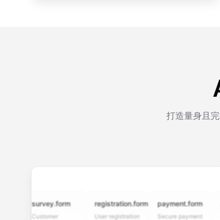
打造量身且完
survey.form
registration.form
payment.form
appli
Customer
User registration
Secure payment
Job ap