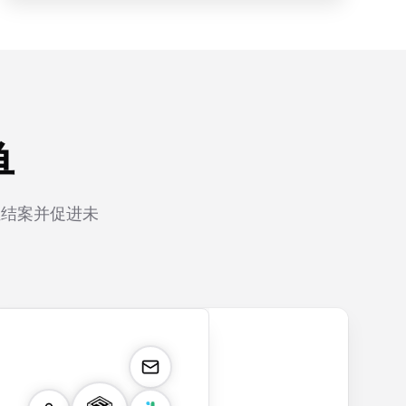
单
证结案并促进未
rm
payment.form
application.form
contact.form
surv
Secure payment
Job application
A
Custo