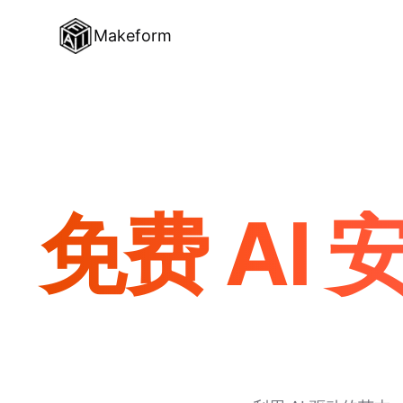
Makeform
免费 AI