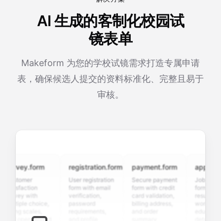
AI 生成的客制化校园试
镜表单
Makeform 为您的学校试镜需求打造专属申请
表，确保候选人提交的资料标准化、完整且易于
审核。
urvey.form
registration.form
payment.form
application
ustomer
User registration
Secure payment
Job applicat
atisfaction
form with email
form with credit
form with
urvey with
verification,
card validation,
resume uploa
ultiple choice,
password
billing address,
work history,
ating scales,
requirements,
and order
education
nd open-ended
and profile
summary
details, and