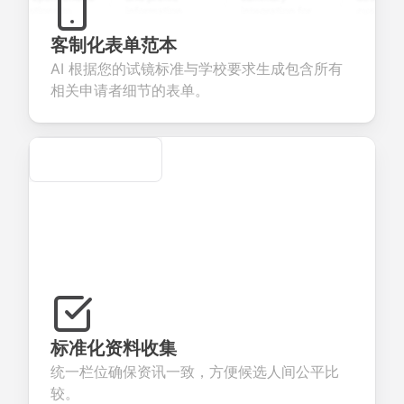
uestions to
information
integration for
custom
ollect valuable
fields for
smooth e-
screening
eedback about
seamless
commerce
questions for
客制化表单范本
our products or
account
transactions.
efficient
AI 根据您的试镜标准与学校要求生成包含所有
ervices.
creation.
candidate
evaluation.
相关申请者细节的表单。
Secure
标准化资料收集
统一栏位确保资讯一致，方便候选人间公平比
较。