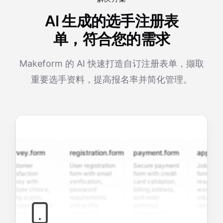
AI 生成的选手注册表
单，符合您的需求
Makeform 的 AI 快速打造自订注册表单，撷取
重要选手资料，提高报名率并简化管理。
urvey.form
registration.form
payment.form
application
ustomer
User registration
Secure payment
Job applicat
atisfaction
form with email
form with credit
form with
urvey with
verification,
card validation,
resume uploa
ultiple choice,
password
billing address,
work history,
ating scales,
requirements,
and order
education
nd open-ended
and profile
summary
details, and
uestions to
information
integration for
custom
ollect valuable
fields for
smooth e-
screening