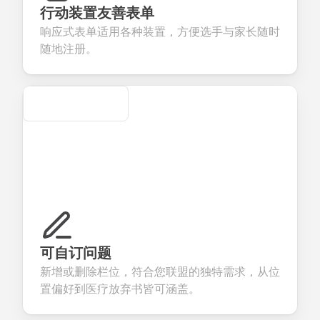
eedback about
seamless
commerce
questions for
行动装置友善表单
our products or
account
transactions.
efficient
响应式表单适用各种装置，方便选手与家长随时
ervices.
creation.
candidate
evaluation.
随地注册。
Secure
可自订问题
新增或删除栏位，符合您联盟的独特需求，从位
置偏好到医疗放弃书皆可涵盖。