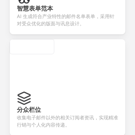
lect valuable
fields for
smooth e-
screening
dback about
seamless
commerce
questions for
智慧表单范本
r products or
account
transactions.
efficient
AI 生成符合产业特性的邮件名单表单，采用针
vices.
creation.
candidate
evaluation.
对受众优化的版面与讯息设计。
Secure
分众栏位
收集电子邮件以外的相关订阅者资讯，实现精准
行销与个人化内容传递。