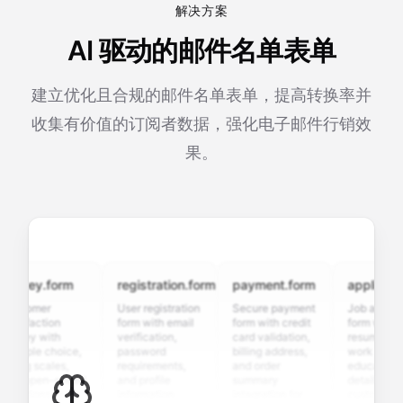
解决方案
AI 驱动的邮件名单表单
建立优化且合规的邮件名单表单，提高转换率并
收集有价值的订阅者数据，强化电子邮件行销效
果。
rvey.form
registration.form
payment.form
application.
stomer
User registration
Secure payment
Job applicatio
isfaction
form with email
form with credit
form with
vey with
verification,
card validation,
resume upload
tiple choice,
password
billing address,
work history,
ing scales,
requirements,
and order
education
d open-ended
and profile
summary
details, and
stions to
information
integration for
custom