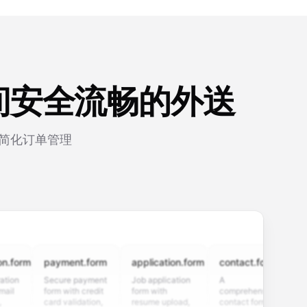
间安全流畅的外送
，简化订单管理
m
payment.form
application.form
contact.form
surve
Secure payment
Job application
A
Custo
form with credit
form with
comprehensive
satisfa
card validation,
resume upload,
contact form
survey