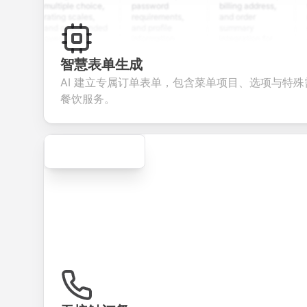
multiple choice,
password
billing address,
work hi
rating scales,
requirements,
and order
educat
and open-ended
and profile
summary
details
questions to
information
integration for
custo
collect valuable
fields for
smooth e-
screen
feedback about
seamless
commerce
questio
智慧表单生成
your products or
account
transactions.
efficie
AI 建立专属订单表单，包含菜单项目、选项与特
services.
creation.
candid
evalua
餐饮服务。
Secure