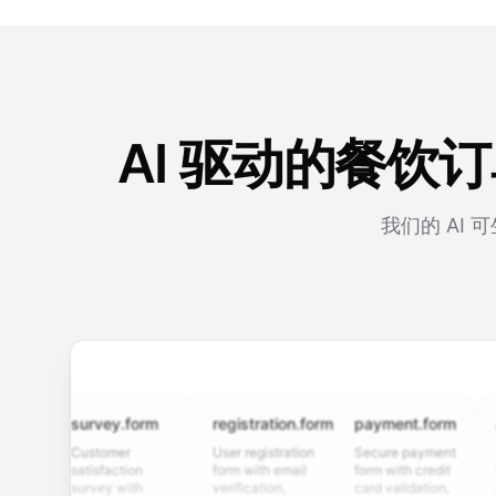
AI 驱动的餐
我们的 AI
survey.form
registration.form
payment.form
appli
Customer
User registration
Secure payment
Job ap
satisfaction
form with email
form with credit
form w
survey with
verification,
card validation,
resume