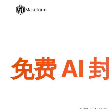
Makeform
免费 AI