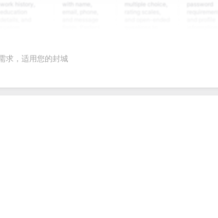
story,
with name,
multiple choice,
password
ion
email, phone,
rating scales,
requirements,
, and
and message
and open-ended
and profile
m
fields. Perfect
questions to
information
ing
for gathering
collect valuable
fields for
ns for
customer
feedback about
seamless
nt
inquiries and
your products or
account
殊需求，适用您的封城
ate
feedback.
services.
creation.
tion.