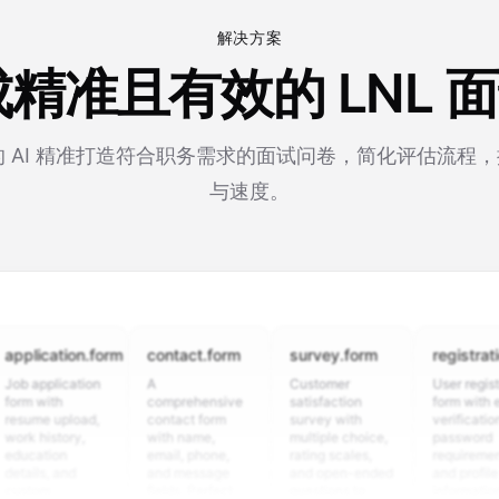
解决方案
生成精准且有效的 LNL 
rm 的 AI 精准打造符合职务需求的面试问卷，简化评估流程
与速度。
cation.form
contact.form
survey.form
registration.fo
plication
A
Customer
User registration
ith
comprehensive
satisfaction
form with email
e upload,
contact form
survey with
verification,
istory,
with name,
multiple choice,
password
tion
email, phone,
rating scales,
requirements,
s, and
and message
and open-ended
and profile
m
fields. Perfect
questions to
information