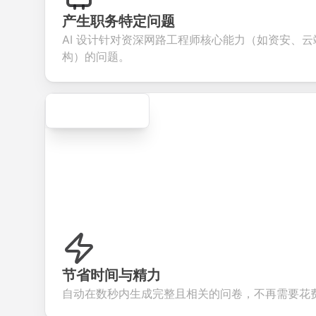
collect valuable
fields for
smooth e-
scree
feedback about
seamless
commerce
questi
产生职务特定问题
your products or
account
transactions.
effici
AI 设计针对资深网路工程师核心能力（如资安、
services.
creation.
candi
evalua
构）的问题。
Secure
节省时间与精力
自动在数秒内生成完整且相关的问卷，不再需要花