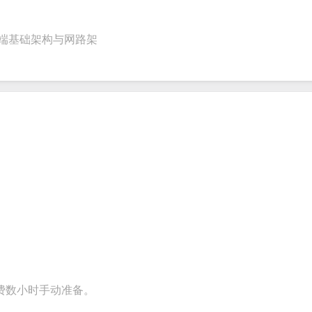
ning
for gathering
collect valuable
fields for
ons for
customer
feedback about
seamless
ent
inquiries and
your products or
account
云端基础架构与网路架
date
feedback.
services.
creation.
tion.
费数小时手动准备。