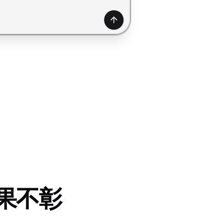
产生
果不彰