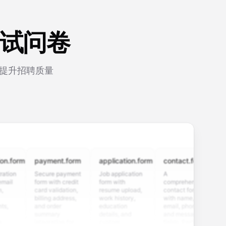
面试问卷
，提升招聘质量
rm
payment.form
application.form
contact.form
surv
Secure payment
Job application
A
Custo
form with credit
form with
comprehensive
satisf
card validation,
resume upload,
contact form
survey
billing address,
work history,
with name,
multip
and order
education
email, phone,
rating
summary
details, and
and message
and o
integration for
custom
fields. Perfect
questi