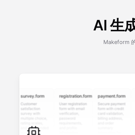
AI 
Makefo
survey.form
registration.form
payment.form
appli
Customer
User registration
Secure payment
Job ap
satisfaction
form with email
form with credit
form w
survey with
verification,
card validation,
resum
multiple choice,
password
billing address,
work h
rating scales,
requirements,
and order
educa
and open-ended
and profile
summary
detail
questions to
information
integration for
custo