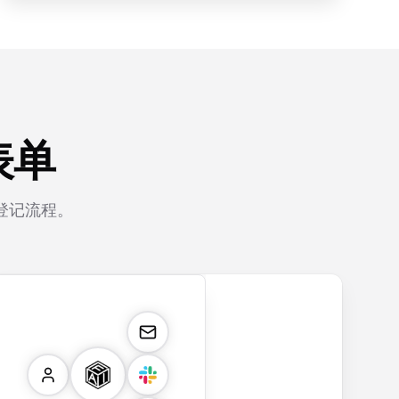
表单
登记流程。
rm
payment.form
application.form
contact.form
surv
Secure payment
Job application
A
Custo
form with credit
form with
comprehensive
satisf
card validation,
resume upload,
contact form
surve