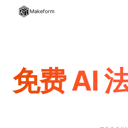
Makeform
免费 AI