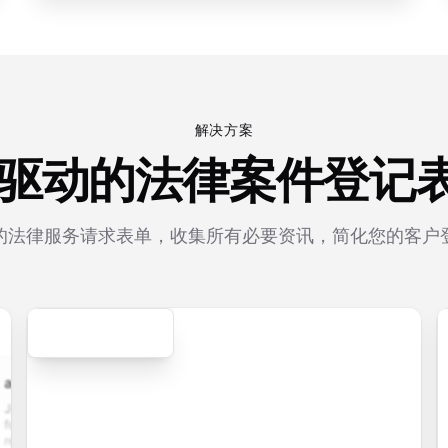
解决方案
I 驱动的法律案件登记
的法律服务请求表单，收集所有必要资讯，简化您的客户
Secure
cation.form
contact.form
survey.form
registration.fo
pplication
A
Customer
User registration
with
comprehensive
satisfaction
form with email
e upload,
contact form
survey with
verification,