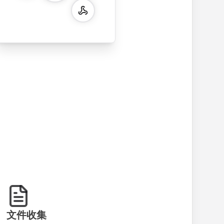
billing address,
work history,
with name,
multip
and order
education
email, phone,
rating
summary
details, and
and message
and o
integration for
custom
fields. Perfect
quest
smooth e-
screening
for gathering
collec
commerce
questions for
customer
feedb
transactions.
efficient
inquiries and
your 
candidate
feedback.
servic
evaluation.
文件收集