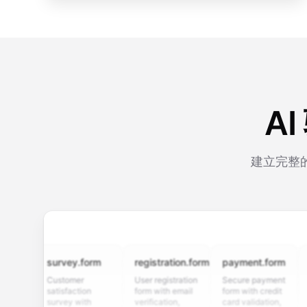
A
建立完整
survey.form
registration.form
payment.form
appli
Customer
User registration
Secure payment
Job a
satisfaction
form with email
form with credit
form 
survey with
verification,
card validation,
resum