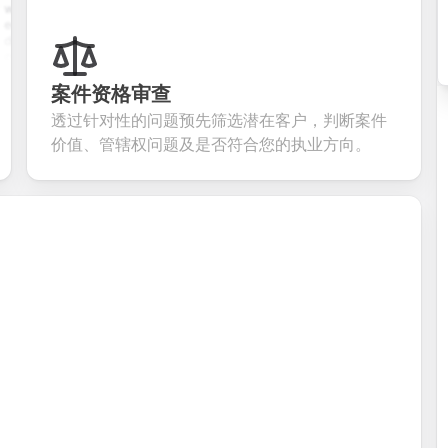
istory,
with name,
multiple choice,
password
tion
email, phone,
rating scales,
requirements,
s, and
and message
and open-ended
and profile
om
fields. Perfect
questions to
information
ning
for gathering
collect valuable
fields for
ons for
customer
feedback about
seamless
案件资格审查
ent
inquiries and
your products or
account
透过针对性的问题预先筛选潜在客户，判断案件
date
feedback.
services.
creation.
tion.
价值、管辖权问题及是否符合您的执业方向。