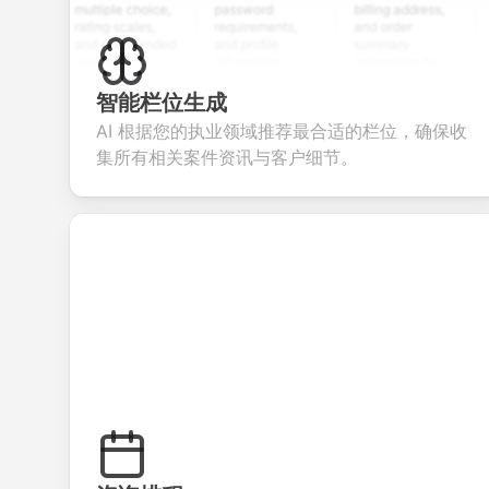
multiple choice,
password
billing address,
work h
rating scales,
requirements,
and order
educa
and open-ended
and profile
summary
detail
questions to
information
integration for
cust
collect valuable
fields for
smooth e-
scree
feedback about
seamless
commerce
questi
智能栏位生成
your products or
account
transactions.
effici
AI 根据您的执业领域推荐最合适的栏位，确保收
services.
creation.
candi
evalua
集所有相关案件资讯与客户细节。