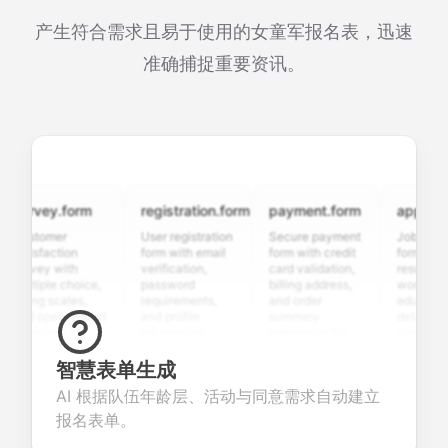
产生符合需求且易于使用的女童军报名表，迅速
准确捕捉重要资讯。
urvey.form
registration.form
payment.form
applicatio
ustomer
User registration
Secure payment
Job applicat
atisfaction
form with email
form with credit
form with
urvey with
verification,
card validation,
resume uplo
ultiple choice,
password
billing address,
work history
ating scales,
requirements,
and order
education
nd open-ended
and profile
summary
details, and
uestions to
information
integration for
custom
ollect valuable
fields for
smooth e-
screening
eedback about
seamless
commerce
questions fo
智慧表单生成
our products or
account
transactions.
efficient
AI 根据队伍年龄层、活动与同意需求自动建立
ervices.
creation.
candidate
evaluation.
报名表单。