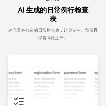
AI 生成的日常例行检查
表
建立量身打造的日常检查表，让你专注、负责且
保持高效生产。
urvey.form
registration.form
payment.form
applicatio
ustomer
User registration
Secure payment
Job applicat
atisfaction
form with email
form with credit
form with
urvey with
verification,
card validation,
resume uplo
ultiple choice,
password
billing address,
work history,
ating scales,
requirements,
and order
education
nd open-ended
and profile
summary
details, and
uestions to
information
integration for
custom
ollect valuable
fields for
smooth e-
screening