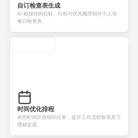
eedback about
seamless
commerce
questions for
自订检查表生成
our products or
account
transactions.
efficient
AI 根据你的目标、行程与优先顺序制作个人化
ervices.
creation.
candidate
evaluation.
每日检查表。
Secure
时间优化排程
依照时间区块组织任务，提升工作流程效率及习
惯稳定度。