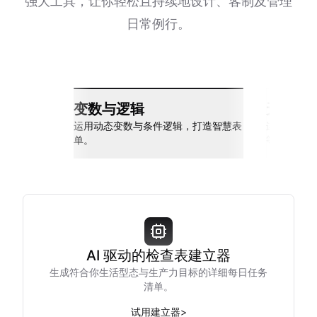
强大工具，让你轻松且持续地设计、客制及管理
日常例行。
变数与逻辑
无缝整
运用动态变数与条件逻辑，打造智慧表
连接 Slack
单。
等多种工具
AI 驱动的检查表建立器
生成符合你生活型态与生产力目标的详细每日任务
清单。
试用建立器
>