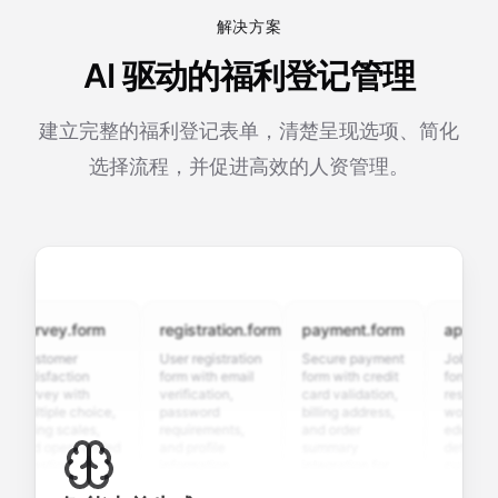
解决方案
AI 驱动的福利登记管理
建立完整的福利登记表单，清楚呈现选项、简化
选择流程，并促进高效的人资管理。
survey.form
registration.form
payment.form
applicatio
Customer
User registration
Secure payment
Job applicat
atisfaction
form with email
form with credit
form with
urvey with
verification,
card validation,
resume uplo
ultiple choice,
password
billing address,
work history
ating scales,
requirements,
and order
education
and open-ended
and profile
summary
details, and
uestions to
information
integration for
custom
ollect valuable
fields for
smooth e-
screening