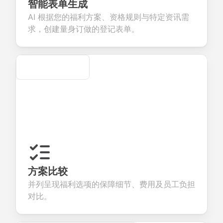
eedback about
seamless
commerce
questions fo
智能表单生成
our products or
account
transactions.
efficient
AI 根据您的福利方案、资格规则与特定资讯需
ervices.
creation.
candidate
evaluation.
求，创建量身订做的登记表单。
Secure
方案比较
并列呈现福利选项的保障细节、费用及员工负担
对比。