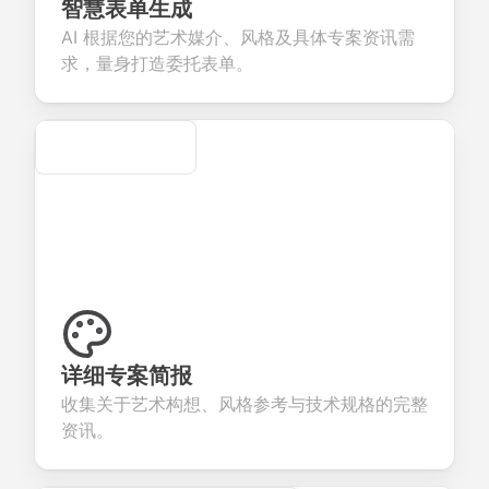
eedback about
seamless
commerce
questions for
智慧表单生成
our products or
account
transactions.
efficient
AI 根据您的艺术媒介、风格及具体专案资讯需
ervices.
creation.
candidate
evaluation.
求，量身打造委托表单。
Secure
详细专案简报
收集关于艺术构想、风格参考与技术规格的完整
资讯。