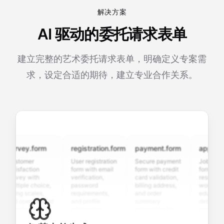
解决方案
AI 驱动的委托请求表单
建立完整的艺术委托请求表单，明确定义专案需
求，设定合适的期待，建立专业合作关系。
urvey.form
registration.form
payment.form
applicatio
ustomer
User registration
Secure payment
Job applicat
atisfaction
form with email
form with credit
form with
urvey with
verification,
card validation,
resume uplo
ultiple choice,
password
billing address,
work history,
ating scales,
requirements,
and order
education
nd open-ended
and profile
summary
details, and
uestions to
information
integration for
custom
ollect valuable
fields for
smooth e-
screening