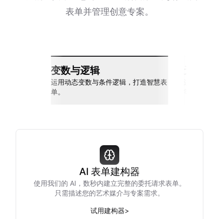
表单并管理创意专案。
变数与逻辑
无缝整
运用动态变数与条件逻辑，打造智慧表
连接 Slack
单。
等多种工具
AI 表单建构器
使用我们的 AI，数秒内建立完整的委托请求表单。
只需描述您的艺术媒介与专案需求。
试用建构器
>