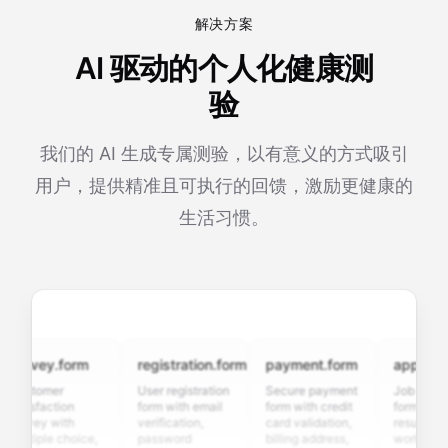
解决方案
AI 驱动的个人化健康测
验
我们的 AI 生成专属测验，以有意义的方式吸引
用户，提供精准且可执行的回馈，激励更健康的
生活习惯。
urvey.form
registration.form
payment.form
application
ustomer
User registration
Secure payment
Job applicati
tisfaction
form with email
form with credit
form with
rvey with
verification,
card validation,
resume uploa
ltiple choice,
password
billing address,
work history,