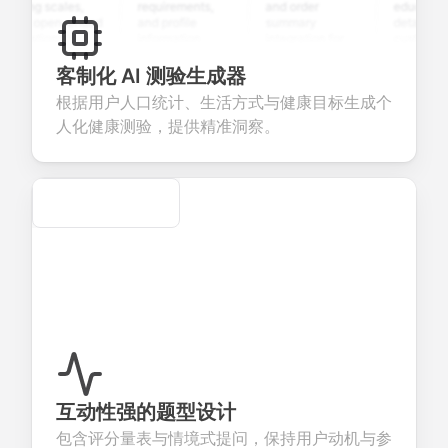
ting scales,
requirements,
and order
education
nd open-ended
and profile
summary
details, and
estions to
information
integration for
custom
llect valuable
fields for
smooth e-
screening
eedback about
seamless
commerce
questions for
客制化 AI 测验生成器
ur products or
account
transactions.
efficient
根据用户人口统计、生活方式与健康目标生成个
rvices.
creation.
candidate
evaluation.
人化健康测验，提供精准洞察。
Secure
互动性强的题型设计
包含评分量表与情境式提问，保持用户动机与参