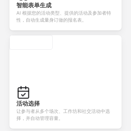
eedback about
seamless
commerce
questions for
智能表单生成
our products or
account
transactions.
efficient
AI 根据您的活动类型、提供的活动及参加者特
ervices.
creation.
candidate
evaluation.
性，自动生成量身订做的报名表。
Secure
活动选择
让参与者从多个场次、工作坊和社交活动中选
择，并自动管理容量。