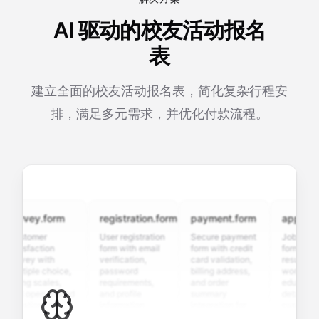
AI 驱动的校友活动报名
表
建立全面的校友活动报名表，简化复杂行程安
排，满足多元需求，并优化付款流程。
urvey.form
registration.form
payment.form
application
ustomer
User registration
Secure payment
Job applicat
atisfaction
form with email
form with credit
form with
urvey with
verification,
card validation,
resume uploa
ultiple choice,
password
billing address,
work history,
ating scales,
requirements,
and order
education
nd open-ended
and profile
summary
details, and
uestions to
information
integration for
custom
ollect valuable
fields for
smooth e-
screening