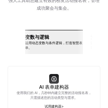
强大工具助您建立有效的校友活动报名表，管理
成功聚会与集会。
变数与逻辑
无缝整
运用动态变数与条件逻辑，打造智慧表
连接 Slack
单。
等多种工具
AI 表单建构器
使用我们的 AI，几秒钟内建立完整的活动报名表，
只需描述您的活动类型与需求。
试用建构器
>