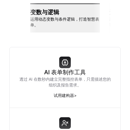
变数与逻辑
无缝整
运用动态变数与条件逻辑，打造智慧表
连接 Slack
单。
等多种工具
AI 表单制作工具
透过 AI 在数秒内建立完整指控表单，只需描述您的
组织及报告需求。
试用建构器
>