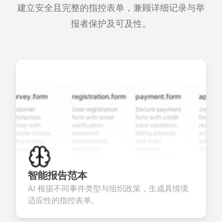
建立安全且完整的指控表单，兼顾详细记录与举
报者保护及可及性。
survey.form
registration.form
payment.form
applicatio
Customer
User registration
Secure payment
Job applica
satisfaction
form with email
form with credit
form with
survey with
verification,
card validation,
resume uplo
multiple choice,
password
billing address,
work history
rating scales,
requirements,
and order
education
and open-ended
and profile
summary
details, and
questions to
information
integration for
custom
collect valuable
fields for
smooth e-
screening
feedback about
seamless
commerce
questions fo
智能报告范本
your products or
account
transactions.
efficient
AI 根据不同事件类型与组织政策，生成具情境
services.
creation.
candidate
evaluation.
适应性的指控表单。