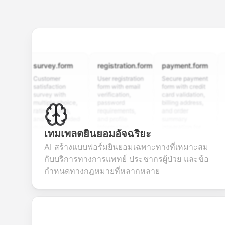
survey.form
registration.form
payment.form
appli
Customer
User registration
Secure payment
Job ap
satisfaction
form with email
form with credit
form w
survey with
verification,
card validation,
resume
multiple choice,
password
billing address,
work h
rating scales,
requirements,
and order
educa
and open-ended
and profile
summary
detail
questions to
information
integration for
custo
เทมเพลตยินยอมอัจฉริยะ
collect valuable
fields for
smooth e-
screen
feedback about
seamless
commerce
questi
AI สร้างแบบฟอร์มยินยอมเฉพาะทางที่เหมาะสม
your products or
account
transactions.
efficie
กับบริการทางการแพทย์ ประชากรผู้ป่วย และข้อ
services.
creation.
candi
evalua
กำหนดทางกฎหมายที่หลากหลาย