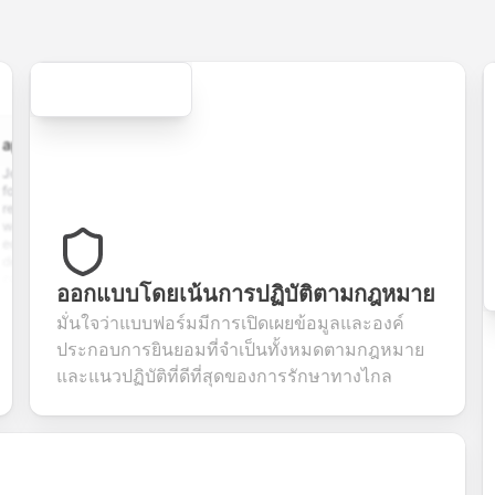
Secure
cation.form
contact.form
survey.form
registration.fo
plication
A
Customer
User registration
ith
comprehensive
satisfaction
form with email
 upload,
contact form
survey with
verification,
istory,
with name,
multiple choice,
password
tion
email, phone,
rating scales,
requirements,
s, and
and message
and open-ended
and profile
m
fields. Perfect
questions to
information
ออกแบบโดยเน้นการปฏิบัติตามกฎหมาย
ing
for gathering
collect valuable
fields for
ons for
customer
feedback about
seamless
มั่นใจว่าแบบฟอร์มมีการเปิดเผยข้อมูลและองค์
nt
inquiries and
your products or
account
ประกอบการยินยอมที่จำเป็นทั้งหมดตามกฎหมาย
date
feedback.
services.
creation.
tion.
และแนวปฏิบัติที่ดีที่สุดของการรักษาทางไกล