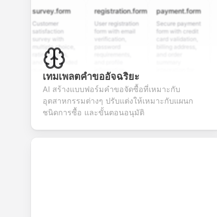
survey.form
registration.form
payment.form
appli
Customer
User registration
Secure payment
Job ap
satisfaction
form with email
form with credit
form w
survey with
verification,
card validation,
resum
multiple choice,
password
billing address,
work h
rating scales,
requirements,
and order
educa
and open-ended
and profile
summary
detail
questions to
information
integration for
custo
เทมเพลตคำขออัจฉริยะ
collect valuable
fields for
smooth e-
scree
feedback about
seamless
commerce
questi
AI สร้างแบบฟอร์มคำขอจัดซื้อที่เหมาะกับ
your products or
account
transactions.
efficie
อุตสาหกรรมต่างๆ ปรับแต่งให้เหมาะกับแผนก
services.
creation.
candi
evalua
ชนิดการซื้อ และขั้นตอนอนุมัติ