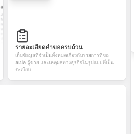
cation.form
contact.form
survey.form
registration.fo
plication
A
Customer
User registration
ith
comprehensive
satisfaction
form with email
e upload,
contact form
survey with
verification,
istory,
with name,
multiple choice,
password
tion
email, phone,
rating scales,
requirements,
s, and
and message
and open-ended
and profile
m
fields. Perfect
questions to
information
รายละเอียดคำขอครบถ้วน
ning
for gathering
collect valuable
fields for
ons for
customer
feedback about
seamless
เก็บข้อมูลที่จำเป็นทั้งหมดเกี่ยวกับรายการที่ขอ
nt
inquiries and
your products or
account
สเปค ผู้ขาย และเหตุผลทางธุรกิจในรูปแบบที่เป็น
date
feedback.
services.
creation.
tion.
ระเบียบ