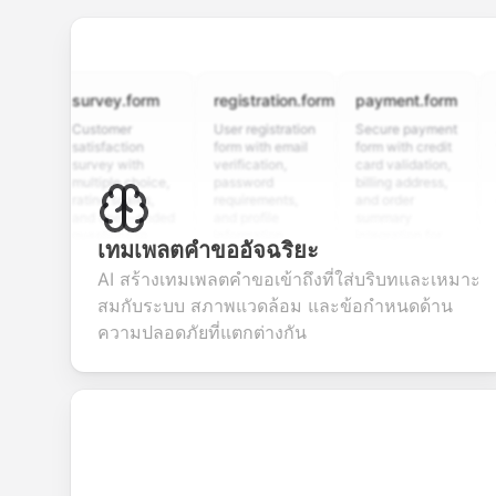
survey.form
registration.form
payment.form
appli
Customer
User registration
Secure payment
Job ap
satisfaction
form with email
form with credit
form w
survey with
verification,
card validation,
resume
multiple choice,
password
billing address,
work hi
rating scales,
requirements,
and order
educat
and open-ended
and profile
summary
details
questions to
information
integration for
custo
เทมเพลตคำขออัจฉริยะ
collect valuable
fields for
smooth e-
screen
feedback about
seamless
commerce
questio
AI สร้างเทมเพลตคำขอเข้าถึงที่ใส่บริบทและเหมาะ
your products or
account
transactions.
efficie
สมกับระบบ สภาพแวดล้อม และข้อกำหนดด้าน
services.
creation.
candid
evalua
ความปลอดภัยที่แตกต่างกัน