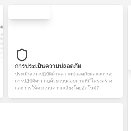
Secure
cation.form
contact.form
survey.form
registration.for
plication
A
Customer
User registration
ith
comprehensive
satisfaction
form with email
 upload,
contact form
survey with
verification,
story,
with name,
multiple choice,
password
ion
email, phone,
rating scales,
requirements,
, and
and message
and open-ended
and profile
m
fields. Perfect
questions to
information
การประเมินความปลอดภัย
ing
for gathering
collect valuable
fields for
ns for
customer
feedback about
seamless
ประเมินแนวปฏิบัติด้านความปลอดภัยและสถานะ
nt
inquiries and
your products or
account
การปฏิบัติตามกฎด้วยแบบสอบถามที่มีโครงสร้าง
ate
feedback.
services.
creation.
tion.
และการให้คะแนนความเสี่ยงโดยอัตโนมัติ