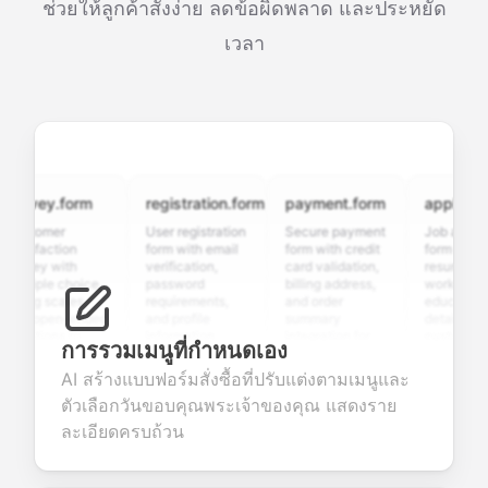
ช่วยให้ลูกค้าสั่งง่าย ลดข้อผิดพลาด และประหยัด
เวลา
rvey.form
registration.form
payment.form
application.
stomer
User registration
Secure payment
Job applicatio
isfaction
form with email
form with credit
form with
vey with
verification,
card validation,
resume upload
tiple choice,
password
billing address,
work history,
ing scales,
requirements,
and order
education
d open-ended
and profile
summary
details, and
stions to
information
integration for
custom
การรวมเมนูที่กำหนดเอง
lect valuable
fields for
smooth e-
screening
dback about
seamless
commerce
questions for
AI สร้างแบบฟอร์มสั่งซื้อที่ปรับแต่งตามเมนูและ
r products or
account
transactions.
efficient
ตัวเลือกวันขอบคุณพระเจ้าของคุณ แสดงราย
vices.
creation.
candidate
evaluation.
ละเอียดครบถ้วน