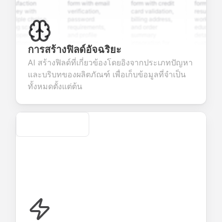
tisfaction
form with email
form with credit
form with
rvey with
verification,
card validation,
resume uploa
ltiple choice,
password
billing address,
work history,
ting scales,
requirements,
and order
education
d open-ended
and profile
summary
details, and
estions to
information
integration for
custom
การสร้างฟิลด์อัจฉริยะ
llect valuable
fields for
smooth e-
screening
edback about
seamless
commerce
questions for
AI สร้างฟิลด์ที่เกี่ยวข้องโดยอิงจากประเภทปัญหา
ur products or
account
transactions.
efficient
และบริบทของผลิตภัณฑ์ เพื่อเก็บข้อมูลที่จำเป็น
rvices.
creation.
candidate
evaluation.
ทั้งหมดตั้งแต่ต้น
Secure