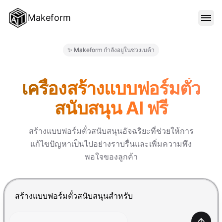
Makeform
คุณสมบัติ
✨ Makeform กำลังอยู่ในช่วงเบต้า
Makeform – The Free AI Form M
เทมเพลต
เครื่องสร้างแบบฟอร์มตั๋ว
สนับสนุน AI ฟรี
บล็อก
สร้างแบบฟอร์มตั๋วสนับสนุนอัจฉริยะที่ช่วยให้การ
แก้ไขปัญหาเป็นไปอย่างราบรื่นและเพิ่มความพึง
ราคา
พอใจของลูกค้า
เข้าสู่ระบบ
กด Enter เพื่อส่ง, Shift+Enter เพื่อขึ้นบรรทัดใหม่