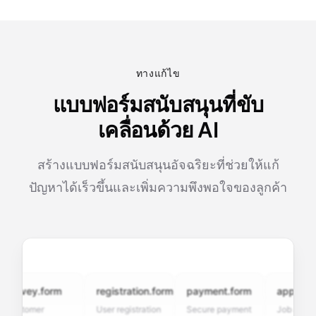
ทางแก้ไข
แบบฟอร์มสนับสนุนที่ขับ
เคลื่อนด้วย AI
สร้างแบบฟอร์มสนับสนุนอัจฉริยะที่ช่วยให้แก้
ปัญหาได้เร็วขึ้นและเพิ่มความพึงพอใจของลูกค้า
rvey.form
registration.form
payment.form
application
stomer
User registration
Secure payment
Job applicati