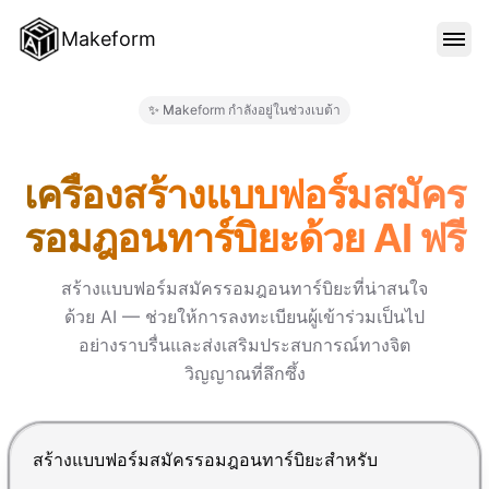
Makeform
คุณสมบัติ
✨ Makeform กำลังอยู่ในช่วงเบต้า
Makeform – The Free AI Form 
เทมเพลต
เครื่องสร้างแบบฟอร์มสมัคร
รอมฎอนทาร์บิยะด้วย AI ฟรี
บล็อก
สร้างแบบฟอร์มสมัครรอมฎอนทาร์บิยะที่น่าสนใจ
ด้วย AI — ช่วยให้การลงทะเบียนผู้เข้าร่วมเป็นไป
ราคา
อย่างราบรื่นและส่งเสริมประสบการณ์ทางจิต
วิญญาณที่ลึกซึ้ง
เข้าสู่ระบบ
กด Enter เพื่อส่ง, Shift+Enter เพื่อขึ้นบรรทัดใหม่