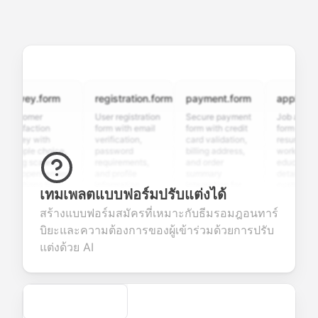
rvey.form
registration.form
payment.form
application.
stomer
User registration
Secure payment
Job applicatio
isfaction
form with email
form with credit
form with
vey with
verification,
card validation,
resume upload
tiple choice,
password
billing address,
work history,
ing scales,
requirements,
and order
education
d open-ended
and profile
summary
details, and
stions to
information
integration for
custom
เทมเพลตแบบฟอร์มปรับแต่งได้
lect valuable
fields for
smooth e-
screening
edback about
seamless
commerce
questions for
สร้างแบบฟอร์มสมัครที่เหมาะกับธีมรอมฎอนทาร์
r products or
account
transactions.
efficient
บิยะและความต้องการของผู้เข้าร่วมด้วยการปรับ
vices.
creation.
candidate
evaluation.
แต่งด้วย AI
Secure