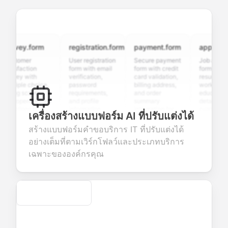
rvey.form
registration.form
payment.form
application.
tomer
User registration
Secure payment
Job applicatio
isfaction
form with email
form with credit
form with
vey with
verification,
card validation,
resume upload
tiple choice,
password
billing address,
work history,
ing scales,
requirements,
and order
education
 open-ended
and profile
summary
details, and
stions to
information
integration for
custom
เครื่องสร้างแบบฟอร์ม AI ที่ปรับแต่งได้
lect valuable
fields for
smooth e-
screening
dback about
seamless
commerce
questions for
สร้างแบบฟอร์มคำขอบริการ IT ที่ปรับแต่งได้
r products or
account
transactions.
efficient
อย่างเต็มที่ตามเวิร์กโฟลว์และประเภทบริการ
vices.
creation.
candidate
evaluation.
เฉพาะขององค์กรคุณ
Secure