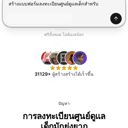
ทดลองใช้ฟรี
กด Enter เพื่อส่ง, Shift+Enter เพื่อขึ้นบรรทัดใหม่
สร้าง
ฟรีทั้งหมด ไม่ต้องสมัคร
31129+
ผู้สร้างสร้างได้เร็วขึ้น
ปัญหา
การลงทะเบียนศูนย์ดูแล
เด็กมักยุ่งยาก