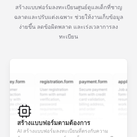
สร้างแบบฟอร์มลงทะเบียนศูนย์ดูแลเด็กที่ชาญ
ฉลาดและปรับแต่งเฉพาะ ช่วยให้งานเก็บข้อมูล
ง่ายขึ้น ลดข้อผิดพลาด และเร่งเวลาการลง
ทะเบียน
vey.form
registration.form
payment.form
application.f
tomer
User registration
Secure payment
Job application
sfaction
form with email
form with credit
form with
vey with
verification,
card validation,
resume upload,
iple choice,
password
billing address,
work history,
ng scales,
requirements,
and order
education
 open-ended
and profile
summary
details, and
tions to
information
integration for
custom
สร้างแบบฟอร์มตามต้องการ
ect valuable
fields for
smooth e-
screening
dback about
seamless
commerce
questions for
AI สร้างแบบฟอร์มลงทะเบียนที่ตรงกับความ
r products or
account
transactions.
efficient