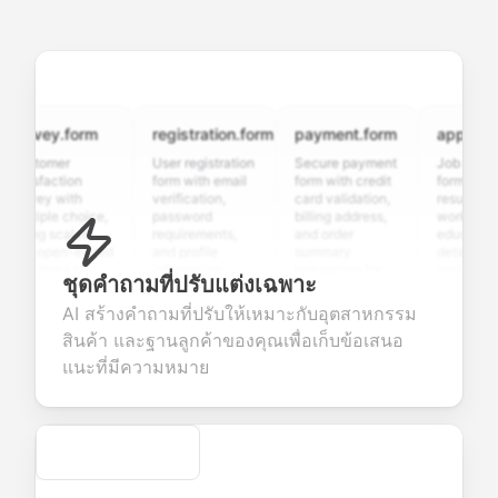
rvey.form
registration.form
payment.form
application
stomer
User registration
Secure payment
Job applicati
tisfaction
form with email
form with credit
form with
rvey with
verification,
card validation,
resume upload
ltiple choice,
password
billing address,
work history,
ting scales,
requirements,
and order
education
d open-ended
and profile
summary
details, and
estions to
information
integration for
custom
ชุดคำถามที่ปรับแต่งเฉพาะ
llect valuable
fields for
smooth e-
screening
edback about
seamless
commerce
questions for
AI สร้างคำถามที่ปรับให้เหมาะกับอุตสาหกรรม
ur products or
account
transactions.
efficient
สินค้า และฐานลูกค้าของคุณเพื่อเก็บข้อเสนอ
rvices.
creation.
candidate
evaluation.
แนะที่มีความหมาย
Secure