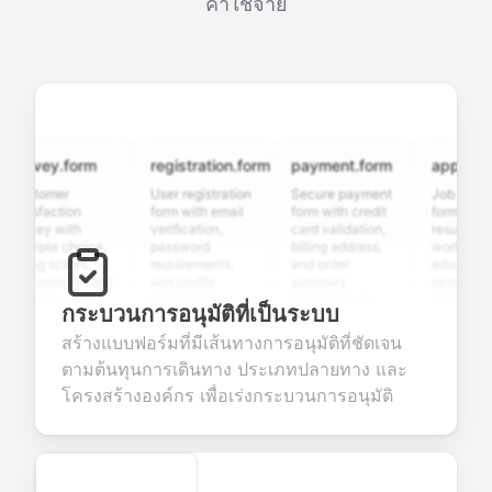
ค่าใช้จ่าย
rvey.form
registration.form
payment.form
application.
stomer
User registration
Secure payment
Job applicatio
isfaction
form with email
form with credit
form with
vey with
verification,
card validation,
resume upload
tiple choice,
password
billing address,
work history,
ing scales,
requirements,
and order
education
 open-ended
and profile
summary
details, and
stions to
information
integration for
custom
กระบวนการอนุมัติที่เป็นระบบ
lect valuable
fields for
smooth e-
screening
dback about
seamless
commerce
questions for
สร้างแบบฟอร์มที่มีเส้นทางการอนุมัติที่ชัดเจน
r products or
account
transactions.
efficient
ตามต้นทุนการเดินทาง ประเภทปลายทาง และ
vices.
creation.
candidate
evaluation.
โครงสร้างองค์กร เพื่อเร่งกระบวนการอนุมัติ
Secure