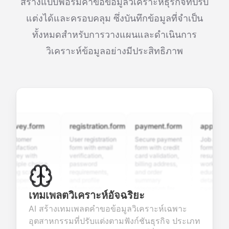
สร้างแบบฟอร์มคำขอข้อมูลวิเคราะห์ธุรกิจที่ปรับ
แต่งได้และครอบคลุม ซึ่งบันทึกข้อมูลที่จำเป็น
ทั้งหมดสำหรับการวางแผนและดำเนินการ
วิเคราะห์ข้อมูลอย่างมีประสิทธิภาพ
rvey.form
registration.form
payment.form
application.
stomer
User registration
Secure payment
Job applicatio
isfaction
form with email
form with credit
form with
vey with
verification,
card validation,
resume upload
tiple choice,
password
billing address,
work history,
ing scales,
requirements,
and order
education
d open-ended
and profile
summary
details, and
stions to
information
integration for
custom
เทมเพลตวิเคราะห์อัจฉริยะ
lect valuable
fields for
smooth e-
screening
edback about
seamless
commerce
questions for
AI สร้างเทมเพลตคำขอข้อมูลวิเคราะห์เฉพาะ
r products or
account
transactions.
efficient
อุตสาหกรรมที่ปรับแต่งตามฟังก์ชันธุรกิจ ประเภท
vices.
creation.
candidate