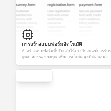
survey.form
registration.form
payment.form
applic
Customer
User registration
Secure payment
Job ap
satisfaction
form with email
form with credit
form w
survey with
verification,
card validation,
resume
multiple choice,
password
billing address,
work hi
rating scales,
requirements,
and order
educat
and open-ended
and profile
summary
details
questions to
information
integration for
custo
collect valuable
fields for
smooth e-
screen
feedback about
seamless
commerce
questio
การสร้างแบบฟอร์มอัตโนมัติ
your products or
account
transactions.
efficie
AI สร้างแบบฟอร์มที่ปรับแต่งให้ตรงกับเกณฑ์การรับ
services.
creation.
candid
evaluat
อุตสาหกรรมของคุณ เพื่อการเก็บข้อมูลที่สม่ำเสมอ
Secure