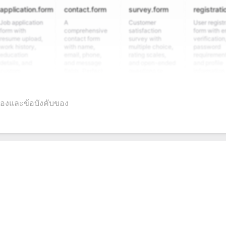
ation.form
contact.form
survey.form
registration.for
plication
A
Customer
User registration
ith
comprehensive
satisfaction
form with email
 upload,
contact form
survey with
verification,
story,
with name,
multiple choice,
password
ion
email, phone,
rating scales,
requirements,
, and
and message
and open-ended
and profile
m
fields. Perfect
questions to
information
ing
for gathering
collect valuable
fields for
ns for
customer
feedback about
seamless
nt
inquiries and
your products or
account
รองและข้อบังคับของ
ate
feedback.
services.
creation.
ion.