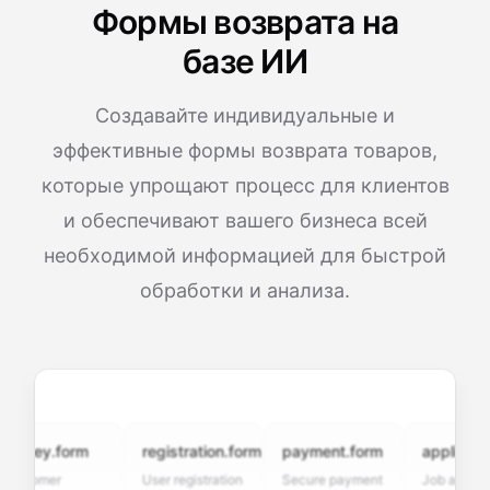
Формы возврата на
базе ИИ
Создавайте индивидуальные и
эффективные формы возврата товаров,
которые упрощают процесс для клиентов
и обеспечивают вашего бизнеса всей
необходимой информацией для быстрой
обработки и анализа.
vey.form
registration.form
payment.form
application.f
tomer
User registration
Secure payment
Job application